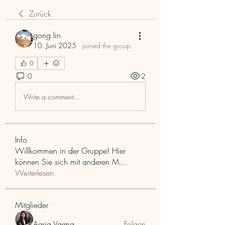
Zurück
gong lin
10. Juni 2025
·
joined the group.
0
0
2
Write a comment...
Info
Willkommen in der Gruppe! Hier
können Sie sich mit anderen M
...
Weiterlesen
Mitglieder
Aaria Varma
Folgen