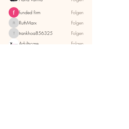
funded firm
Folgen
RuthMarx
Folgen
RuthMarx
trankhoa856325
Folgen
trankhoa856325
Adultscare
Folgen
Alle Mitglieder anzeigen (398)
HolzhaMa
office@holzhama-methode.at
+43 664 9659969