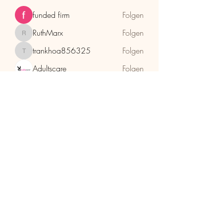
funded firm
Folgen
RuthMarx
Folgen
RuthMarx
trankhoa856325
Folgen
trankhoa856325
Adultscare
Folgen
Alle Mitglieder anzeigen (398)
HolzhaMa
office@holzhama-methode.at
+43 664 9659969