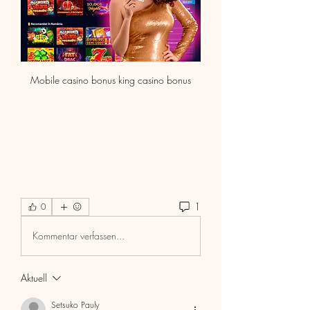
Mobile casino bonus king casino bonus
1
0
Kommentar verfassen...
Aktuell
Setsuko Pauly