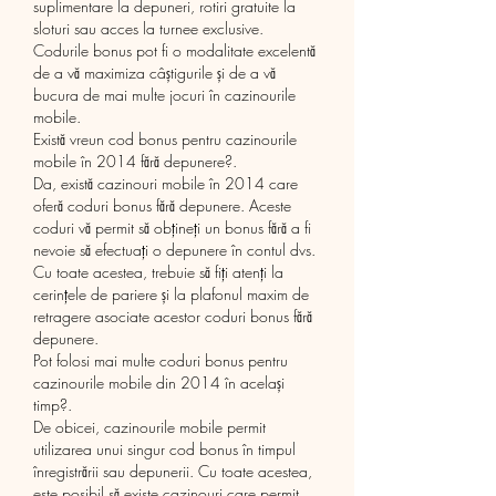
suplimentare la depuneri, rotiri gratuite la 
sloturi sau acces la turnee exclusive. 
Codurile bonus pot fi o modalitate excelentă 
de a vă maximiza câștigurile și de a vă 
bucura de mai multe jocuri în cazinourile 
mobile.
Există vreun cod bonus pentru cazinourile 
mobile în 2014 fără depunere?.
Da, există cazinouri mobile în 2014 care 
oferă coduri bonus fără depunere. Aceste 
coduri vă permit să obțineți un bonus fără a fi 
nevoie să efectuați o depunere în contul dvs. 
Cu toate acestea, trebuie să fiți atenți la 
cerințele de pariere și la plafonul maxim de 
retragere asociate acestor coduri bonus fără 
depunere.
Pot folosi mai multe coduri bonus pentru 
cazinourile mobile din 2014 în același 
timp?.
De obicei, cazinourile mobile permit 
utilizarea unui singur cod bonus în timpul 
înregistrării sau depunerii. Cu toate acestea, 
este posibil să existe cazinouri care permit 