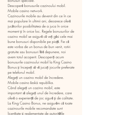
bonusuri speciale.
Descoperă bonusurile cazinoului mobil. 
Mobile casino network.
Cazinourile mobile au devenit din ce în ce 
mai populare în ultimii ani, deoarece oferă 
jucătorilor posibilitatea de a juca în orice 
moment și în orice loc. Regele bonusurilor de 
cazino mobil se asigură că veți găsi cele mai 
bune bonusuri disponibile pe piață. Fie că 
este vorba de un bonus de bun venit, rotiri 
gratuite sau bonusuri fără depunere, noi 
avem totul acoperit. Descoperiți acum 
bonusurile cazinoului mobil la King Casino 
Bonus și începeți să vă jucați jocurile preferate 
pe telefonul mobil.
Alegeți un cazino mobil de încredere. 
Mobile casino česká republika.
Când alegeți un cazino mobil, este 
important să alegeți unul de încredere, care 
oferă o experiență de joc sigură și de calitate. 
La King Casino Bonus, ne asigurăm că toate 
cazinourile mobile recomandate sunt 
licențiate și reglementate de autoritățile 