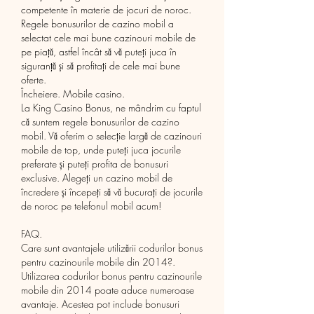
competente în materie de jocuri de noroc. 
Regele bonusurilor de cazino mobil a 
selectat cele mai bune cazinouri mobile de 
pe piață, astfel încât să vă puteți juca în 
siguranță și să profitați de cele mai bune 
oferte.
Încheiere. Mobile casino.
La King Casino Bonus, ne mândrim cu faptul 
că suntem regele bonusurilor de cazino 
mobil. Vă oferim o selecție largă de cazinouri 
mobile de top, unde puteți juca jocurile 
preferate și puteți profita de bonusuri 
exclusive. Alegeți un cazino mobil de 
încredere și începeți să vă bucurați de jocurile 
de noroc pe telefonul mobil acum!
FAQ.
Care sunt avantajele utilizării codurilor bonus 
pentru cazinourile mobile din 2014?.
Utilizarea codurilor bonus pentru cazinourile 
mobile din 2014 poate aduce numeroase 
avantaje. Acestea pot include bonusuri 