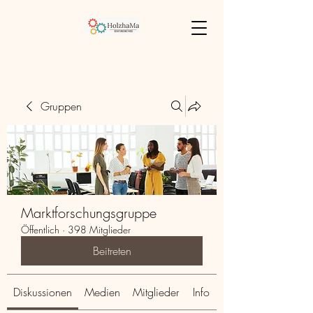
Gruppen
Marktforschungsgruppe
Öffentlich
·
398 Mitglieder
Beitreten
Diskussionen
Medien
Mitglieder
Info