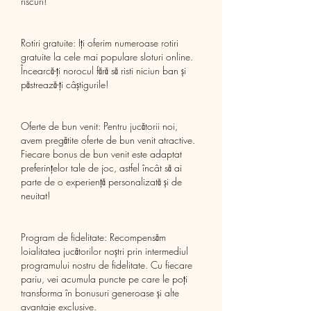
riscuri!
Rotiri gratuite: Iți oferim numeroase rotiri 
gratuite la cele mai populare sloturi online. 
Încearcă-ți norocul fără să risti niciun ban și 
păstrează-ți câștigurile!
Oferte de bun venit: Pentru jucătorii noi, 
avem pregătite oferte de bun venit atractive. 
Fiecare bonus de bun venit este adaptat 
preferințelor tale de joc, astfel încât să ai 
parte de o experiență personalizată și de 
neuitat!
Program de fidelitate: Recompensăm 
loialitatea jucătorilor noștri prin intermediul 
programului nostru de fidelitate. Cu fiecare 
pariu, vei acumula puncte pe care le poți 
transforma în bonusuri generoase și alte 
avantaje exclusive.