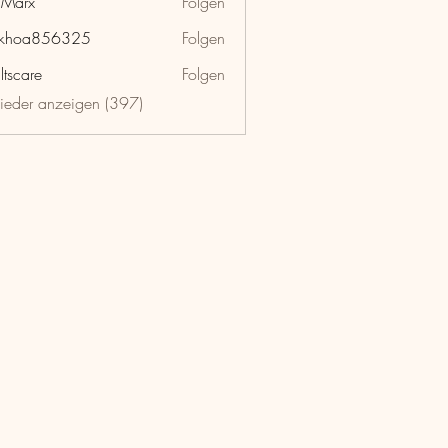
hMarx
Folgen
x
nkhoa856325
Folgen
a856325
ltscare
Folgen
lieder anzeigen (397)