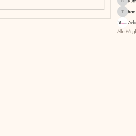
Rut
RuthMar
tra
trankho
Adu
Alle Mitg