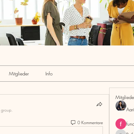
Mitglieder
Info
Mitgliede
Aar
e group.
0 Kommentare
fun