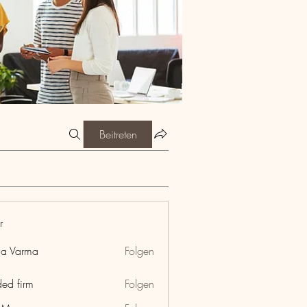
Beitreten
r
ia Varma
Folgen
ded firm
Folgen