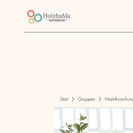
Start
Unternehmen
Angebot
über mich
Start
Gruppen
Marktforschu