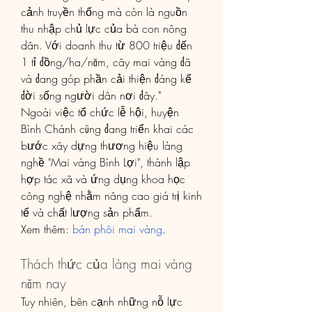
cảnh truyền thống mà còn là nguồn 
thu nhập chủ lực của bà con nông 
dân. Với doanh thu từ 800 triệu đến 
1 tỉ đồng/ha/năm, cây mai vàng đã 
và đang góp phần cải thiện đáng kể 
đời sống người dân nơi đây."
Ngoài việc tổ chức lễ hội, huyện 
Bình Chánh cũng đang triển khai các 
bước xây dựng thương hiệu làng 
nghề "Mai vàng Bình Lợi", thành lập 
hợp tác xã và ứng dụng khoa học 
công nghệ nhằm nâng cao giá trị kinh 
tế và chất lượng sản phẩm.
Xem thêm: 
bán phôi mai vàng
.
Thách thức của làng mai vàng 
năm nay
Tuy nhiên, bên cạnh những nỗ lực 