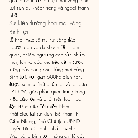
quảng bá thương hiệu mai vàng Bình 
Lợi đến du khách trong và ngoài thành 
phố.
Sự kiện đường hoa mai vàng 
Bình Lợi
Lễ khai mạc đã thu hút đông đảo 
người dân và du khách đến tham 
quan, chiêm ngưỡng các sản phẩm 
mai, lan và các khu tiểu cảnh được 
trưng bày công phu. Làng mai vàng 
Bình Lợi, với gần 600ha diện tích, 
được xem là “thủ phủ mai vàng” của 
TP.HCM, góp phần quan trọng trong 
việc bảo tồn và phát triển loài hoa 
đặc trưng của Tết miền Nam.
Phát biểu tại sự kiện, bà Phan Thị 
Cẩm Nhung, Phó Chủ tịch UBND 
huyện Bình Chánh, nhấn mạnh:
"Mai vàng Bình Lợi không chỉ là cây 