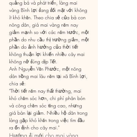
quảng bá và phát triển, làng mai 
vàng Bình Lợi đang đối mặt với không 
ít khó khăn. Theo chia sẻ của bà con 
nông dân, giá mai vàng năm nay 
giảm mạnh so với các năm trước, một 
phần do nhu cầu thị trường giảm, một 
phần do ảnh hưởng của thời tiết 
không thuận lợi khiến nhiều cây mai 
không nở đúng dịp Tết.
Anh Nguyễn Văn Phước, một nông 
dân trồng mai lâu năm tại xã Bình Lợi, 
chia sẻ:
"Thời tiết năm nay thất thường, mai 
khó chăm sóc hơn, chi phí phân bón 
và công chăm sóc tăng cao, nhưng 
giá bán lại giảm. Nhiều hộ dân trong 
làng gặp khó khăn trong việc tìm đầu 
ra ổn định cho cây mai."
Hướng đi mới cho mai vàng 