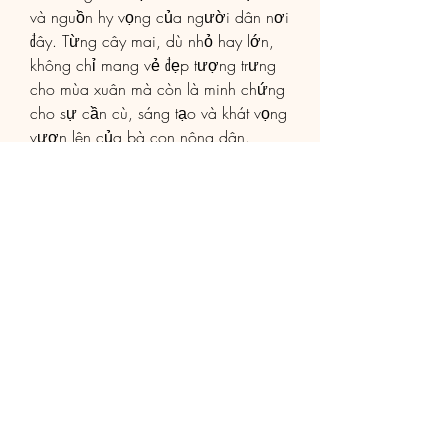
và nguồn hy vọng của người dân nơi 
đây. Từng cây mai, dù nhỏ hay lớn, 
không chỉ mang vẻ đẹp tượng trưng 
cho mùa xuân mà còn là minh chứng 
cho sự cần cù, sáng tạo và khát vọng 
vươn lên của bà con nông dân.
Với sự hỗ trợ từ chính quyền và nỗ 
lực của từng hộ dân, cây mai vàng 
Bình Lợi hứa hẹn không chỉ tiếp tục tô 
điểm cho những ngày Tết cổ truyền 
mà còn vươn xa, khẳng định thương 
hiệu trên thị trường hoa kiểng trong và 
ngoài nước. Các bạn có thể tham 
khảo thêm về 
Top 3 điểm thu mua mai 
vàng giá tốt nhất hiện nay
.
0
0
Write a comment...