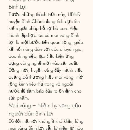
Bình Lợi
Trước những thách thức này, UBND 
huyện Bình Chánh đang tích cực tìm 
kiếm giải pháp hỗ trợ bà con. Việc 
thành lập hợp tác xã mai vàng Bình 
Lợi là một bước tiến quan trọng, giúp 
kết nối nông dân với các chuyên gia, 
doanh nghiệp, tạo điều kiện ứng 
dụng công nghệ mới vào sản xuất. 
Đồng thời, huyện cũng đẩy mạnh việc 
quảng bá thương hiệu mai vàng, mở 
rộng kênh tiêu thụ trong và ngoài 
nước để đảm bảo đầu ra ổn định cho 
sản phẩm.
Mai vàng – Niềm hy vọng của 
người dân Bình Lợi
Dù đối mặt với không ít khó khăn, làng 
mai vàng Bình Lợi vẫn là niềm tự hào 