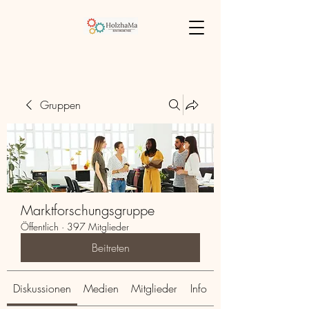
Gruppen
Marktforschungsgruppe
Öffentlich
·
397 Mitglieder
Beitreten
Diskussionen
Medien
Mitglieder
Info