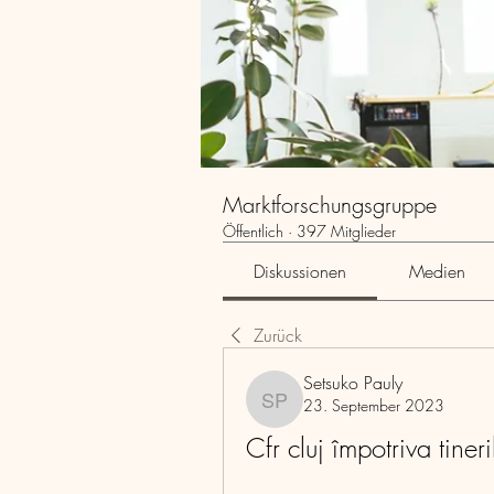
Marktforschungsgruppe
Öffentlich
·
397 Mitglieder
Diskussionen
Medien
Zurück
Setsuko Pauly
23. September 2023
Setsuko Pauly
Cfr cluj împotriva tineril