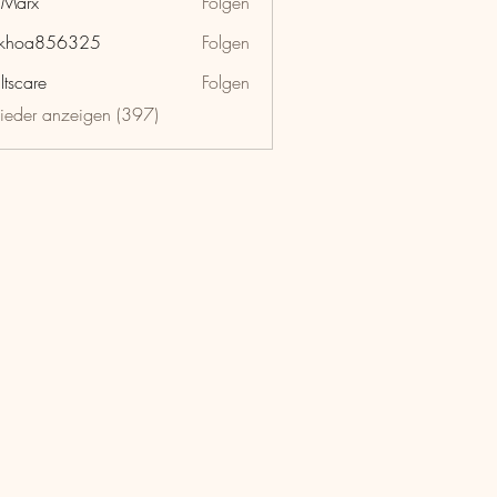
hMarx
Folgen
x
nkhoa856325
Folgen
a856325
ltscare
Folgen
lieder anzeigen (397)