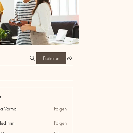
Beitreten
r
ia Varma
Folgen
ded firm
Folgen