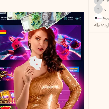
Rut
RuthMar
tra
trankho
Adu
Alle Mitg