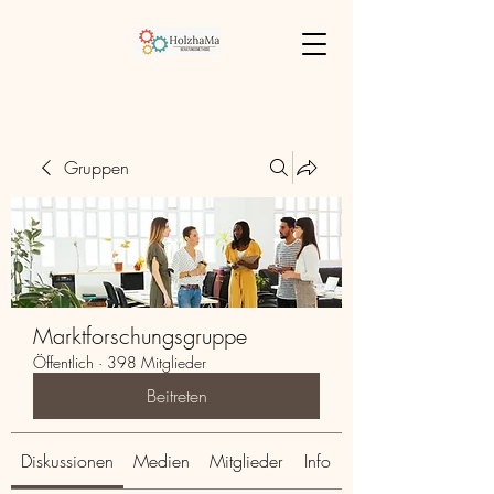
Gruppen
Marktforschungsgruppe
Öffentlich
·
398 Mitglieder
Beitreten
Diskussionen
Medien
Mitglieder
Info