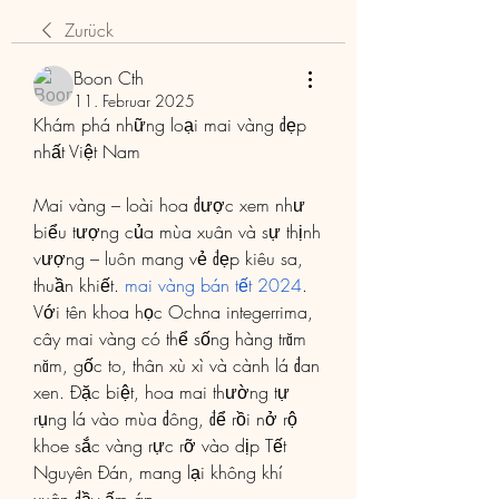
Zurück
Boon Cth
11. Februar 2025
Khám phá những loại mai vàng đẹp 
nhất Việt Nam
Mai vàng – loài hoa được xem như 
biểu tượng của mùa xuân và sự thịnh 
vượng – luôn mang vẻ đẹp kiêu sa, 
thuần khiết. 
mai vàng bán tết 2024
. 
Với tên khoa học Ochna integerrima, 
cây mai vàng có thể sống hàng trăm 
năm, gốc to, thân xù xì và cành lá đan 
xen. Đặc biệt, hoa mai thường tự 
rụng lá vào mùa đông, để rồi nở rộ 
khoe sắc vàng rực rỡ vào dịp Tết 
Nguyên Đán, mang lại không khí 