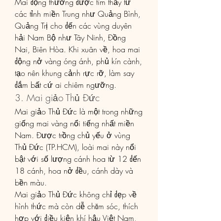
Mai động thường được tìm thấy từ 
các tỉnh miền Trung như Quảng Bình, 
Quảng Trị cho đến các vùng duyên 
hải Nam Bộ như Tây Ninh, Đồng 
Nai, Biên Hòa. Khi xuân về, hoa mai 
động nở vàng óng ánh, phủ kín cành, 
tạo nên khung cảnh rực rỡ, làm say 
đắm bất cứ ai chiêm ngưỡng.
3. Mai giảo Thủ Đức
Mai giảo Thủ Đức là một trong những 
giống mai vàng nổi tiếng nhất miền 
Nam. Được trồng chủ yếu ở vùng 
Thủ Đức (TP.HCM), loài mai này nổi 
bật với số lượng cánh hoa từ 12 đến 
18 cánh, hoa nở đều, cánh dày và 
bền màu.
Mai giảo Thủ Đức không chỉ đẹp về 
hình thức mà còn dễ chăm sóc, thích 
hợp với điều kiện khí hậu Việt Nam, 