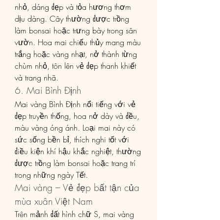
nhỏ, dáng đẹp và tỏa hương thơm 
dịu dàng. Cây thường được trồng 
làm bonsai hoặc trưng bày trong sân 
vườn. Hoa mai chiếu thủy mang màu 
trắng hoặc vàng nhạt, nở thành từng 
chùm nhỏ, tôn lên vẻ đẹp thanh khiết 
và trang nhã.
6. Mai Bình Định
Mai vàng Bình Định nổi tiếng với vẻ 
đẹp truyền thống, hoa nở dày và đều, 
màu vàng óng ánh. Loại mai này có 
sức sống bền bỉ, thích nghi tốt với 
điều kiện khí hậu khắc nghiệt, thường 
được trồng làm bonsai hoặc trang trí 
trong những ngày Tết.
Mai vàng – Vẻ đẹp bất tận của 
mùa xuân Việt Nam
Trên mảnh đất hình chữ S, mai vàng 