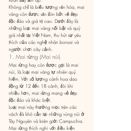
xuân đầy ấm áp.
Không chỉ là biểu tượng văn hóa, mai 
vàng còn được săn đón bởi vẻ đẹp 
độc đáo và giá trị cao. Dưới đây là 
những loại mai vàng nổi bật và quý 
giá nhất tại Việt Nam, thu hút sự yêu 
thích của các nghệ nhân bonsai và 
người chơi cây cảnh.
1. Mai rừng (Mai núi)
Mai rừng hay còn được gọi là mai 
núi, là loại mai vàng tự nhiên quý 
hiếm. Với số lượng cánh hoa dao 
động từ 12 đến 18 cánh, đôi khi 
nhiều hơn, mai rừng mang vẻ đẹp 
độc đáo và khác biệt.
Loại mai này thường mọc trên các 
vách đá khô cằn tại những vùng núi ở 
Tây Nguyên và biên giới Campuchia. 
Mai rừng thích nghi với điều kiện 