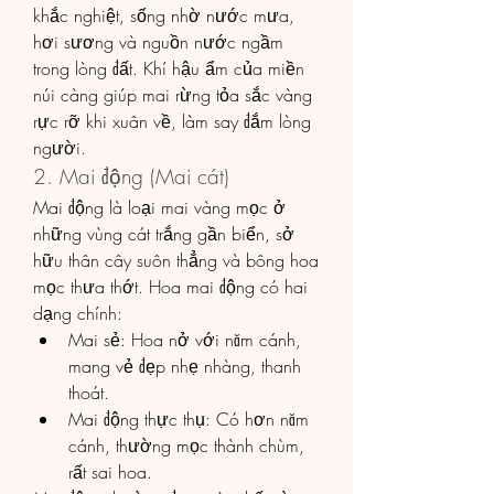
khắc nghiệt, sống nhờ nước mưa, 
hơi sương và nguồn nước ngầm 
trong lòng đất. Khí hậu ẩm của miền 
núi càng giúp mai rừng tỏa sắc vàng 
rực rỡ khi xuân về, làm say đắm lòng 
người.
2. Mai động (Mai cát)
Mai động là loại mai vàng mọc ở 
những vùng cát trắng gần biển, sở 
hữu thân cây suôn thẳng và bông hoa 
mọc thưa thớt. Hoa mai động có hai 
dạng chính:
Mai sẻ: Hoa nở với năm cánh, 
mang vẻ đẹp nhẹ nhàng, thanh 
thoát.
Mai động thực thụ: Có hơn năm 
cánh, thường mọc thành chùm, 
rất sai hoa.