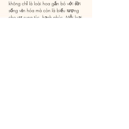
không chỉ là loài hoa gắn bó với đời 
sống văn hóa mà còn là biểu tượng 
cho sự sung túc, hạnh phúc. Mỗi loại 
mai vàng mang một vẻ đẹp riêng biệt, 
góp phần làm phong phú thêm thiên 
nhiên Việt Nam.
Dù bạn chọn mai rừng quý hiếm, mai 
giảo Thủ Đức kiêu sa, hay mai tứ quý 
độc đáo, chắc chắn chúng sẽ mang 
đến không khí Tết trọn vẹn và ý nghĩa. 
Xuân này, hãy cùng chiêm ngưỡng 
và tận hưởng vẻ đẹp bất tận của 
những cây mai vàng – món quà quý 
giá mà thiên nhiên ban tặng. Các bạn 
có thể tham khảo thêm về 
Giá bán 
mai vàng 2025, định giá cây mai 
vàng
.
0