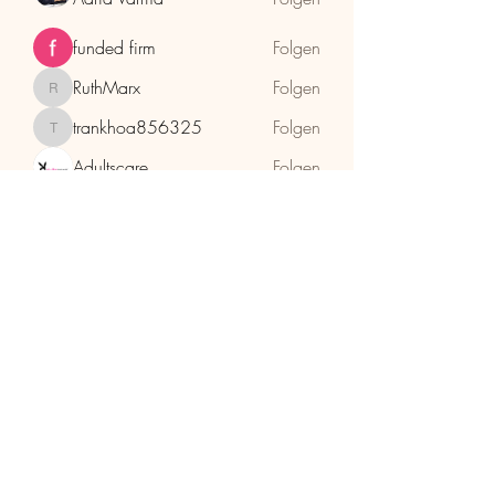
funded firm
Folgen
RuthMarx
Folgen
RuthMarx
trankhoa856325
Folgen
trankhoa856325
Adultscare
Folgen
Alle Mitglieder anzeigen (398)
HolzhaMa
office@holzhama-methode.at
+43 664 9659969