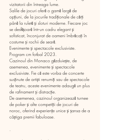
vizitatorii din întreaga lume.
Salile de jocuri oferă o gamă largă de 
opțiuni, de la jocurile tradiționale de cărți 
până la ruletă și sloturi moderne. Fiecare joc 
se desfășoară într-un cadru elegant și 
sofisticat, înconjurat de oameni îmbrăcați în 
costume și rochii de seară.
Evenimente și spectacole exclusiviste. 
Program cm fotbal 2023.
Cazinoul din Monaco găzduiește, de 
asemenea, evenimente și spectacole 
exclusiviste. Fie că este vorba de concerte 
susținute de artiști renumiți sau de spectacole 
de teatru, aceste evenimente adaugă un plus 
de rafinament și distracție.
De asemenea, cazinoul organizează turnee 
de poker și alte competiții de jocuri de 
noroc, oferind experiențe unice și șansa de a 
câștiga premii fabuloase.
.