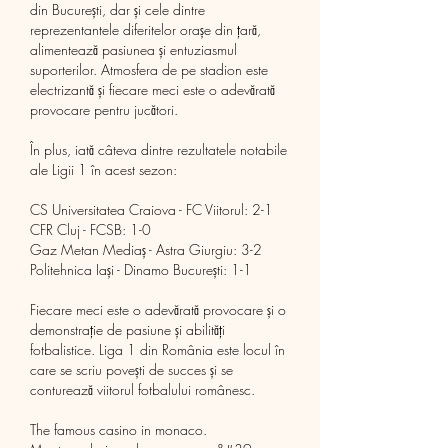
din București, dar și cele dintre 
reprezentantele diferitelor orașe din țară, 
alimentează pasiunea și entuziasmul 
suporterilor. Atmosfera de pe stadion este 
electrizantă și fiecare meci este o adevărată 
provocare pentru jucători.
În plus, iată câteva dintre rezultatele notabile 
ale Ligii 1 în acest sezon:
CS Universitatea Craiova - FC Viitorul: 2-1
CFR Cluj - FCSB: 1-0
Gaz Metan Mediaș - Astra Giurgiu: 3-2
Politehnica Iași - Dinamo București: 1-1
Fiecare meci este o adevărată provocare și o 
demonstrație de pasiune și abilități 
fotbalistice. Liga 1 din România este locul în 
care se scriu povești de succes și se 
conturează viitorul fotbalului românesc.
The famous casino in monaco.