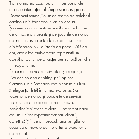
Transformarea cazinoului într-un punct de 
atracție internațional. Superstar castigator.
Descoperă senzațiile unice oferite de celebrul 
cazinou din Monaco. Casino asa nu.
Îți oferim o oportunitate unică de a te bucura 
de atmosfera vibrantă și de jocurile de noroc 
de înaltă clasă oferite de celebrul cazinou 
din Monaco. Cu o istorie de peste 150 de 
ani, acest loc emblematic reprezintă un 
adevărat punct de atracție pentru jucătorii din 
întreaga lume.
Experimentează exclusivitatea și eleganța. 
Live casino dealer hiring philippines.
Cazinoul din Monaco este sinonim cu luxul 
și eleganța. Intră în lumea exclusivistă a 
jocurilor de noroc și bucură-te de servicii 
premium oferite de personalul nostru 
profesionist și atent la detalii. Indiferent dacă 
ești un jucător experimentat sau doar îți 
dorești să îți încerci norocul, aici vei găsi tot 
ceea ce ai nevoie pentru a trăi o experiență 
de neuitat.