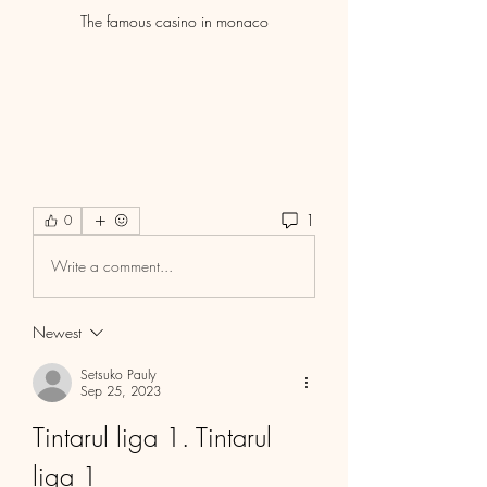
The famous casino in monaco
1
0
Write a comment...
Newest
Setsuko Pauly
Sep 25, 2023
Tintarul liga 1. Tintarul 
liga 1