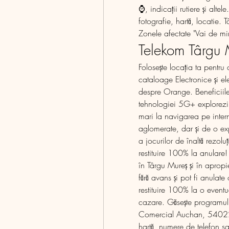
⌚, indicații rutiere și alte
fotografie, hartă, locatie.
Zonele afectate "Vai de mi
Telekom Târgu 
Folosește locația ta pentr
cataloage Electronice și el
despre Orange. Beneficiile
tehnologiei 5G+ explorezi 
mari la navigarea pe interne
aglomerate, dar și de o ex
a jocurilor de înaltă rezolu
restituire 100% la anulare! 
în Târgu Mureș și în apropi
fără avans și pot fi anulate 
restituire 100% la o eventua
cazare. Găsește programul 
Comercial Auchan, 540228, 
hartă, numere de telefon s