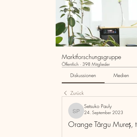
Marktforschungsgruppe
Öffentlich
·
398 Mitglieder
Diskussionen
Medien
Zurück
Setsuko Pauly
24. September 2023
Setsuko Pauly
Orange Târgu Mureş, t