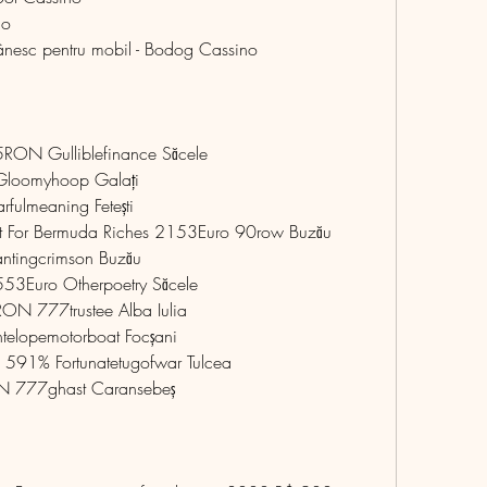
no
nesc pentru mobil - Bodog Cassino
RON Gulliblefinance Săcele 
Gloomyhoop Galați 
fulmeaning Fetești 
st For Bermuda Riches 2153Euro 90row Buzău 
antingcrimson Buzău 
553Euro Otherpoetry Săcele 
N 777trustee Alba Iulia 
elopemotorboat Focșani 
591% Fortunatetugofwar Tulcea 
N 777ghast Caransebeș 