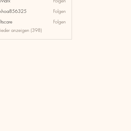
hMarx
Folgen
x
nkhoa856325
Folgen
a856325
ltscare
Folgen
lieder anzeigen (398)