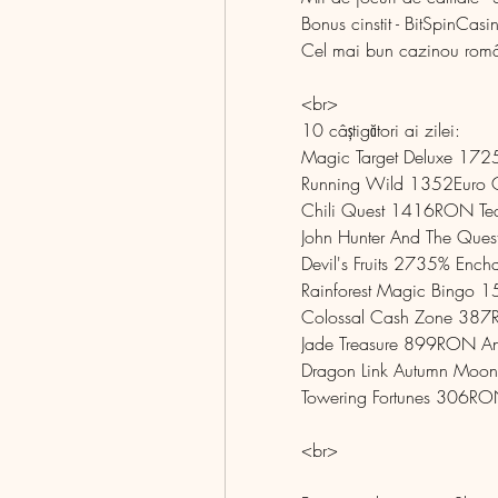
Bonus cinstit - BitSpinCasi
Cel mai bun cazinou româ
<br>
10 câștigători ai zilei:
Magic Target Deluxe 1725
Running Wild 1352Euro 
Chili Quest 1416RON Tear
John Hunter And The Que
Devil's Fruits 2735% Ench
Rainforest Magic Bingo 1
Colossal Cash Zone 387RO
Jade Treasure 899RON Ant
Dragon Link Autumn Moon 
Towering Fortunes 306RO
<br>