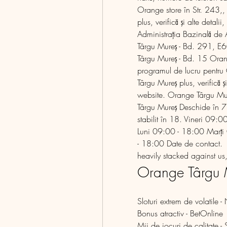
Orange store în Str. 243,
plus, verifică şi alte detal
Administraţia Bazinală de A
Târgu Mureș - Bd. 291, E6
Târgu Mureș - Bd. 15 Orange
programul de lucru pentru
Târgu Mureş plus, verifică ş
website. Orange Târgu Mur
Târgu Mureş Deschide în 7 
stabilit în 18. Vineri 09:
Luni 09:00 - 18:00 Marţi
- 18:00 Date de contact.
heavily stacked against us
Orange Târgu M
Sloturi extrem de volatile 
Bonus atractiv - BetOnline
Mii de jocuri de calitate -