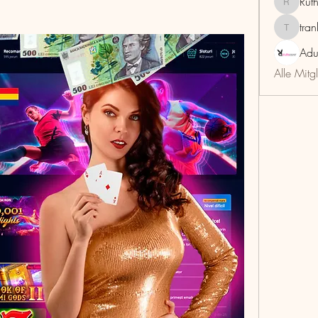
Rut
RuthMar
tra
trankho
Adu
Alle Mitg