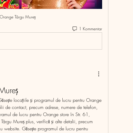
Orange Târgu Mureş
1 Kommentar
Mureş
sește locațiile și programul de lucru pentru Orange 
alii de contact, precum adrese, numere de telefon, 
ramul de lucru pentru Orange store în Str. 61, 
gu Mureş plus, verifică şi alte detalii, precum 
au website. Găsește programul de lucru pentru 