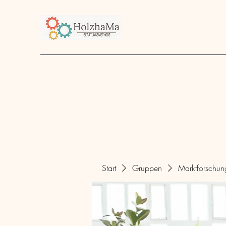
Start
Unternehmen
Angebot
über mich
Start
Gruppen
Marktforschu