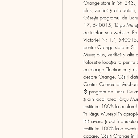
Orange store în Str. 243,
plus, verifică şi alte detal
Găsește programul de lucru 
17, 540015, Târgu Mureş plu
de telefon sau website. Pr
Victoriei Nr. 17, 540015, 
pentru Orange store în St
Mureş plus, verifică şi alte
Folosește locația ta pentr
cataloage Electronice și el
despre Orange. Găsiți date
Centrul Comercial Auchan,
⌚ program de lucru. De as
și din localitatea Târgu Mu
restituire 100% la anulare! 
în Târgu Mureș și în apropi
fără avans și pot fi anulate 
restituire 100% la o eventua
cazare. Găsiți Orange în 