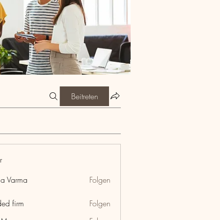
Beitreten
r
ia Varma
Folgen
ded firm
Folgen