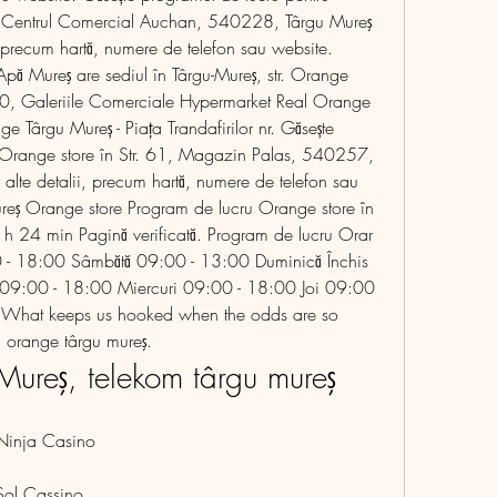
, Centrul Comercial Auchan, 540228, Târgu Mureş 
ii, precum hartă, numere de telefon sau website. 
pă Mureş are sediul în Târgu-Mureş, str. Orange 
0, Galeriile Comerciale Hypermarket Real Orange 
 Târgu Mureș - Piața Trandafirilor nr. Găsește 
 Orange store în Str. 61, Magazin Palas, 540257, 
i alte detalii, precum hartă, numere de telefon sau 
eş Orange store Program de lucru Orange store în 
h 24 min Pagină verificată. Program de lucru Orar 
00 - 18:00 Sâmbătă 09:00 - 13:00 Duminică Închis 
 09:00 - 18:00 Miercuri 09:00 - 18:00 Joi 09:00 
  What keeps us hooked when the odds are so 
, orange târgu mureş.
ureş, telekom târgu mureş
- Ninja Casino
 Sol Cassino