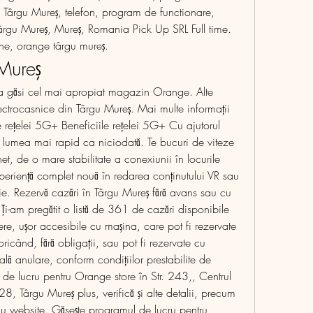
le. Târgu Mureș, telefon, program de functionare, 
 Târgu Mureş, Mureş, Romania Pick Up SRL Full time. 
ne, orange târgu mureş.
Mureş
u a găsi cel mai apropiat magazin Orange. Alte 
ectrocasnice din Târgu Mureș. Mai multe informații 
 rețelei 5G+ Beneficiile rețelei 5G+ Cu ajutorul 
lumea mai rapid ca niciodată. Te bucuri de viteze 
t, de o mare stabilitate a conexiunii în locurile 
periență complet nouă în redarea conținutului VR sau 
ție. Rezervă cazări în Târgu Mureș fără avans sau cu 
Ți-am pregătit o listă de 361 de cazări disponibile 
ere, ușor accesibile cu mașina, care pot fi rezervate 
oricând, fără obligații, sau pot fi rezervate cu 
lă anulare, conform condițiilor prestabilite de 
de lucru pentru Orange store în Str. 243,, Centrul 
Târgu Mureş plus, verifică şi alte detalii, precum 
au website. Găsește programul de lucru pentru 