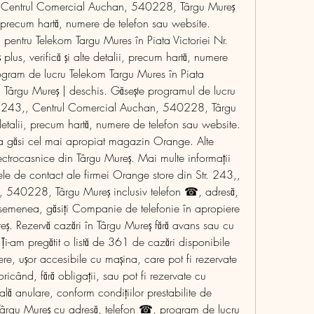
, Centrul Comercial Auchan, 540228, Târgu Mureş 
ii, precum hartă, numere de telefon sau website. 
pentru Telekom Targu Mures în Piata Victoriei Nr. 
s, verifică şi alte detalii, precum hartă, numere 
ogram de lucru Telekom Targu Mures în Piata 
Târgu Mureş | deschis. Găsește programul de lucru 
r. 243,, Centrul Comercial Auchan, 540228, Târgu 
 detalii, precum hartă, numere de telefon sau website. 
u a găsi cel mai apropiat magazin Orange. Alte 
ectrocasnice din Târgu Mureș. Mai multe informații 
le de contact ale firmei Orange store din Str. 243,, 
 540228, Târgu Mureş inclusiv telefon ☎, adresă, 
emenea, găsiți Companie de telefonie în apropiere 
reş. Rezervă cazări în Târgu Mureș fără avans sau cu 
Ți-am pregătit o listă de 361 de cazări disponibile 
ere, ușor accesibile cu mașina, care pot fi rezervate 
oricând, fără obligații, sau pot fi rezervate cu 
lă anulare, conform condițiilor prestabilite de 
Târgu Mureş cu adresă, telefon ☎, program de lucru 