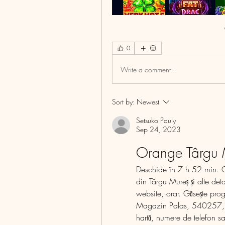
0
Write a comment...
Sort by:
Newest
Setsuko Pauly
Sep 24, 2023
Orange Târgu 
Deschide în 7 h 52 min. Gă
din Târgu Mureş și alte det
website, orar. Găsește prog
Magazin Palas, 540257, Târ
hartă, numere de telefon s