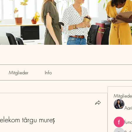
Mitglieder
Info
Mitgliede
Aar
elekom târgu mureş
fun