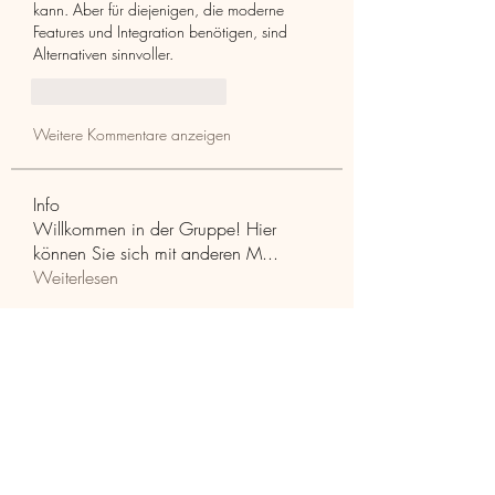
kann. Aber für diejenigen, die moderne 
Features und Integration benötigen, sind 
Alternativen sinnvoller.
Gefällt mir
Antworten
Weitere Kommentare anzeigen
Info
Willkommen in der Gruppe! Hier
können Sie sich mit anderen M
...
Weiterlesen
Mitglieder
Aaria Varma
Folgen
funded firm
Folgen
RuthMarx
Folgen
RuthMarx