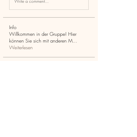
Write a comment...
Info
Willkommen in der Gruppe! Hier
können Sie sich mit anderen M
...
Weiterlesen
Mitglieder
Aaria Varma
Folgen
funded firm
Folgen
RuthMarx
Folgen
RuthMarx
trankhoa856325
Folgen
trankhoa856325
Adultscare
Folgen
Alle Mitglieder anzeigen (397)