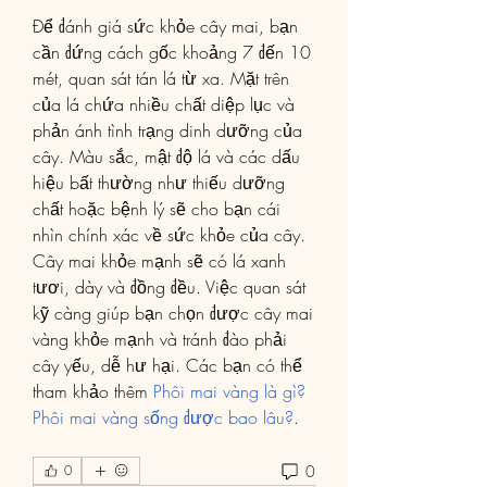
Để đánh giá sức khỏe cây mai, bạn 
cần đứng cách gốc khoảng 7 đến 10 
mét, quan sát tán lá từ xa. Mặt trên 
của lá chứa nhiều chất diệp lục và 
phản ánh tình trạng dinh dưỡng của 
cây. Màu sắc, mật độ lá và các dấu 
hiệu bất thường như thiếu dưỡng 
chất hoặc bệnh lý sẽ cho bạn cái 
nhìn chính xác về sức khỏe của cây. 
Cây mai khỏe mạnh sẽ có lá xanh 
tươi, dày và đồng đều. Việc quan sát 
kỹ càng giúp bạn chọn được cây mai 
vàng khỏe mạnh và tránh đào phải 
cây yếu, dễ hư hại. Các bạn có thể 
tham khảo thêm 
Phôi mai vàng là gì? 
Phôi mai vàng sống được bao lâu?
.
0
0