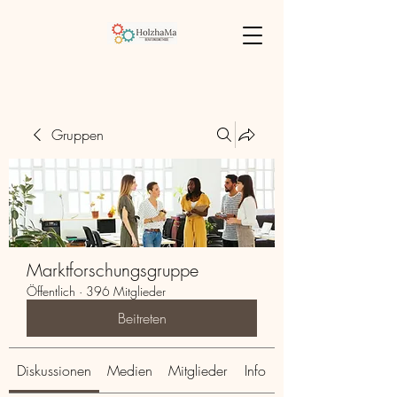
Gruppen
Marktforschungsgruppe
Öffentlich
·
396 Mitglieder
Beitreten
Diskussionen
Medien
Mitglieder
Info