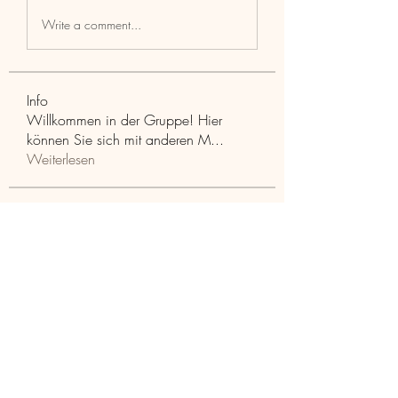
Write a comment...
Info
Willkommen in der Gruppe! Hier
können Sie sich mit anderen M
...
Weiterlesen
Mitglieder
Aaria Varma
Folgen
funded firm
Folgen
RuthMarx
Folgen
RuthMarx
trankhoa856325
Folgen
trankhoa856325
Adultscare
Folgen