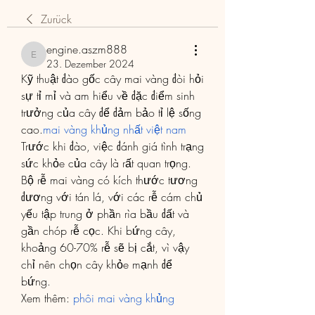
Zurück
engine.aszm888
engine.aszm888
23. Dezember 2024
Kỹ thuật đào gốc cây mai vàng đòi hỏi 
sự tỉ mỉ và am hiểu về đặc điểm sinh 
trưởng của cây để đảm bảo tỉ lệ sống 
cao.
mai vàng khủng nhất việt nam
Trước khi đào, việc đánh giá tình trạng 
sức khỏe của cây là rất quan trọng. 
Bộ rễ mai vàng có kích thước tương 
đương với tán lá, với các rễ cám chủ 
yếu tập trung ở phần rìa bầu đất và 
gần chóp rễ cọc. Khi bứng cây, 
khoảng 60-70% rễ sẽ bị cắt, vì vậy 
chỉ nên chọn cây khỏe mạnh để 
bứng.
Xem thêm: 
phôi mai vàng khủng