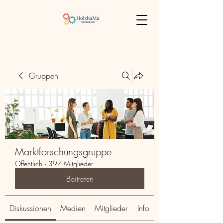
Gruppen
Marktforschungsgruppe
Öffentlich
·
397 Mitglieder
Beitreten
Diskussionen
Medien
Mitglieder
Info