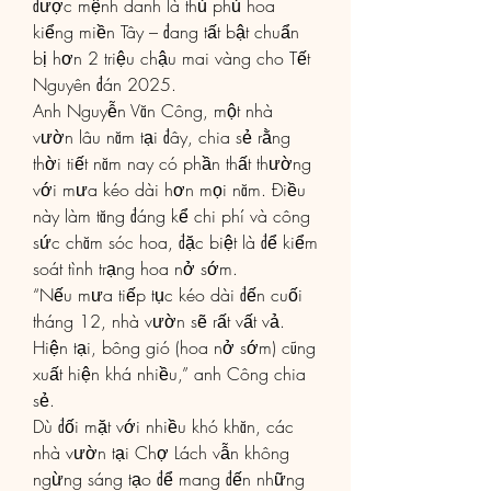
được mệnh danh là thủ phủ hoa 
kiểng miền Tây – đang tất bật chuẩn 
bị hơn 2 triệu chậu mai vàng cho Tết 
Nguyên đán 2025.
Anh Nguyễn Văn Công, một nhà 
vườn lâu năm tại đây, chia sẻ rằng 
thời tiết năm nay có phần thất thường 
với mưa kéo dài hơn mọi năm. Điều 
này làm tăng đáng kể chi phí và công 
sức chăm sóc hoa, đặc biệt là để kiểm 
soát tình trạng hoa nở sớm.
“Nếu mưa tiếp tục kéo dài đến cuối 
tháng 12, nhà vườn sẽ rất vất vả. 
Hiện tại, bông gió (hoa nở sớm) cũng 
xuất hiện khá nhiều,” anh Công chia 
sẻ.
Dù đối mặt với nhiều khó khăn, các 
nhà vườn tại Chợ Lách vẫn không 
ngừng sáng tạo để mang đến những 