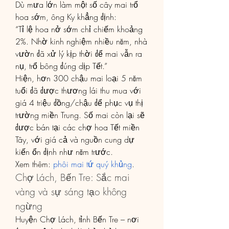
Dù mưa lớn làm một số cây mai trổ 
hoa sớm, ông Ky khẳng định:
“Tỉ lệ hoa nở sớm chỉ chiếm khoảng 
2%. Nhờ kinh nghiệm nhiều năm, nhà 
vườn đã xử lý kịp thời để mai vẫn ra 
nụ, trổ bông đúng dịp Tết.”
Hiện, hơn 300 chậu mai loại 5 năm 
tuổi đã được thương lái thu mua với 
giá 4 triệu đồng/chậu để phục vụ thị 
trường miền Trung. Số mai còn lại sẽ 
được bán tại các chợ hoa Tết miền 
Tây, với giá cả và nguồn cung dự 
kiến ổn định như năm trước.
Xem thêm: 
phôi mai tứ quý khủng
.
Chợ Lách, Bến Tre: Sắc mai 
vàng và sự sáng tạo không 
ngừng
Huyện Chợ Lách, tỉnh Bến Tre – nơi 