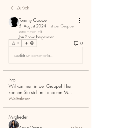
Zurück
Tommy Cooper
5. August 2024
·
ist der Gruppe
zusammen mit
Jon Snow beigetreten
.
0
0
Escribir un comentario...
Info
Willkommen in der Gruppe! Hier
können Sie sich mit anderen M
...
Weiterlesen
Mitglieder
Aaria Varma
Folgen