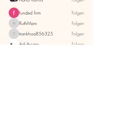
funded firm
Folgen
RuthMarx
Folgen
RuthMarx
trankhoa856325
Folgen
trankhoa856325
Adultscare
Folgen
Alle Mitglieder anzeigen (398)
HolzhaMa
office@holzhama-methode.at
+43 664 9659969