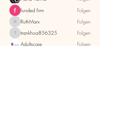
funded firm
Folgen
RuthMarx
Folgen
RuthMarx
trankhoa856325
Folgen
trankhoa856325
Adultscare
Folgen
Alle Mitglieder anzeigen (398)
HolzhaMa
office@holzhama-methode.at
+43 664 9659969