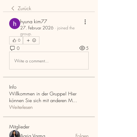
Zurück
hyuna kim77
27. Februar 2026
·
joined the
group.
0
0
5
Write a comment...
Info
Willkommen in der Gruppe! Hier
können Sie sich mit anderen M
...
Weiterlesen
Mitglieder
Aaria Varma
Folgen