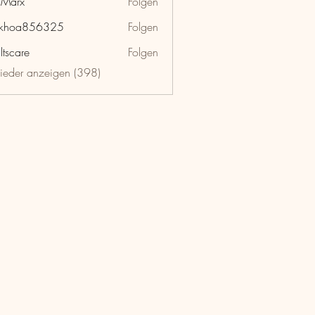
hMarx
Folgen
x
nkhoa856325
Folgen
a856325
ltscare
Folgen
lieder anzeigen (398)