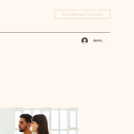
Kontaktieren Sie mich
Anmelden