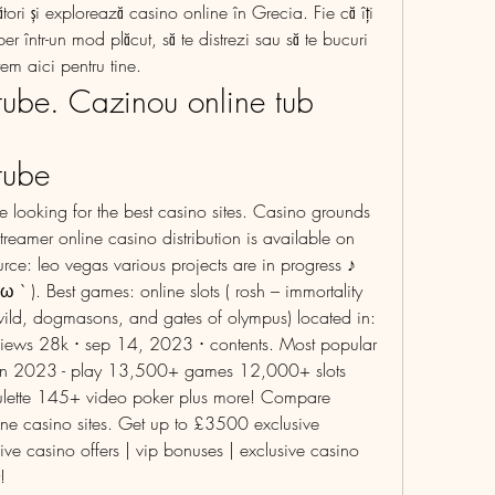
ători și explorează casino online în Grecia. Fie că îți 
iber într-un mod plăcut, să te distrezi sau să te bucuri 
tem aici pentru tine.
tube. Cazinou online tub
tube
treamer online casino distribution is available on 
ce: leo vegas various projects are in progress ♪ 
´ω ` ). Best games: online slots ( rosh – immortality 
ld, dogmasons, and gates of olympus) located in: 
views 28k ⋅ sep 14, 2023 ⋅ contents. Most popular 
 in 2023 - play 13,500+ games 12,000+ slots 
ette 145+ video poker plus more! Compare 
ne casino sites. Get up to £3500 exclusive 
ve casino offers | vip bonuses | exclusive casino 
! 