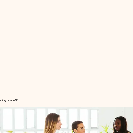
Blog
ngsgruppe