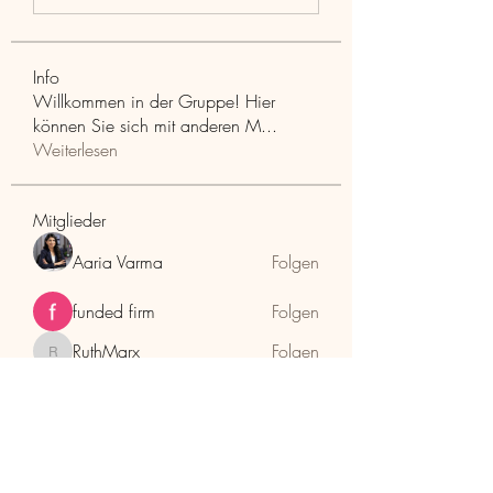
Info
Willkommen in der Gruppe! Hier
können Sie sich mit anderen M
...
Weiterlesen
Mitglieder
Aaria Varma
Folgen
funded firm
Folgen
RuthMarx
Folgen
RuthMarx
trankhoa856325
Folgen
trankhoa856325
Adultscare
Folgen
Alle Mitglieder anzeigen (398)