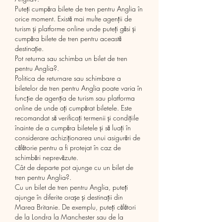
Puteți cumpăra bilete de tren pentru Anglia în 
orice moment. Există mai multe agenții de 
turism și platforme online unde puteți găsi și 
cumpăra bilete de tren pentru această 
destinație. 
Pot returna sau schimba un bilet de tren 
pentru Anglia?.
Politica de returnare sau schimbare a 
biletelor de tren pentru Anglia poate varia în 
funcție de agenția de turism sau platforma 
online de unde ați cumpărat biletele. Este 
recomandat să verificați termenii și condițiile 
înainte de a cumpăra biletele și să luați în 
considerare achiziționarea unui asigurări de 
călătorie pentru a fi protejat în caz de 
schimbări neprevăzute.
Cât de departe pot ajunge cu un bilet de 
tren pentru Anglia?.
Cu un bilet de tren pentru Anglia, puteți 
ajunge în diferite orașe și destinații din 
Marea Britanie. De exemplu, puteți călători 
de la Londra la Manchester sau de la 