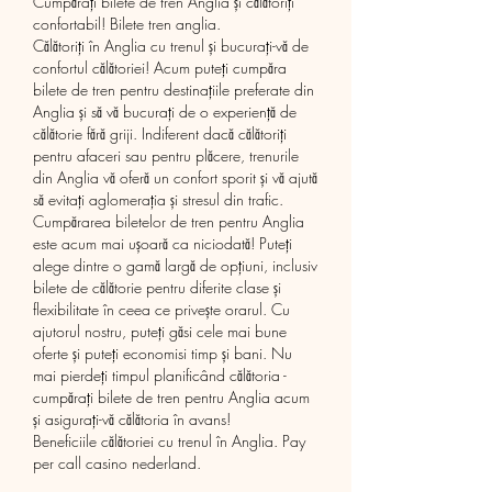
Cumpărați bilete de tren Anglia și călătoriți 
confortabil! Bilete tren anglia.
Călătoriți în Anglia cu trenul și bucurați-vă de 
confortul călătoriei! Acum puteți cumpăra 
bilete de tren pentru destinațiile preferate din 
Anglia și să vă bucurați de o experiență de 
călătorie fără griji. Indiferent dacă călătoriți 
pentru afaceri sau pentru plăcere, trenurile 
din Anglia vă oferă un confort sporit și vă ajută 
să evitați aglomerația și stresul din trafic.
Cumpărarea biletelor de tren pentru Anglia 
este acum mai ușoară ca niciodată! Puteți 
alege dintre o gamă largă de opțiuni, inclusiv 
bilete de călătorie pentru diferite clase și 
flexibilitate în ceea ce privește orarul. Cu 
ajutorul nostru, puteți găsi cele mai bune 
oferte și puteți economisi timp și bani. Nu 
mai pierdeți timpul planificând călătoria - 
cumpărați bilete de tren pentru Anglia acum 
și asigurați-vă călătoria în avans!
Beneficiile călătoriei cu trenul în Anglia. Pay 
per call casino nederland.