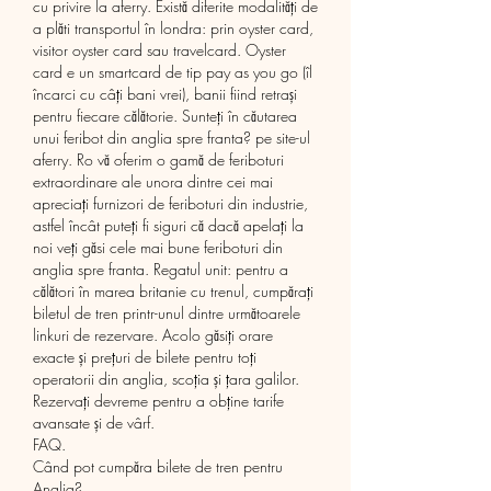
cu privire la aferry. Există diferite modalități de 
a plăti transportul în londra: prin oyster card, 
visitor oyster card sau travelcard. Oyster 
card e un smartcard de tip pay as you go (îl 
încarci cu câţi bani vrei), banii fiind retrași 
pentru fiecare călătorie. Sunteți în căutarea 
unui feribot din anglia spre franta? pe site-ul 
aferry. Ro vă oferim o gamă de feriboturi 
extraordinare ale unora dintre cei mai 
apreciaţi furnizori de feriboturi din industrie, 
astfel încât puteți fi siguri că dacă apelaţi la 
noi veți găsi cele mai bune feriboturi din 
anglia spre franta. Regatul unit: pentru a 
călători în marea britanie cu trenul, cumpărați 
biletul de tren printr-unul dintre următoarele 
linkuri de rezervare. Acolo găsiți orare 
exacte și prețuri de bilete pentru toți 
operatorii din anglia, scoția și țara galilor. 
Rezervați devreme pentru a obține tarife 
avansate și de vârf. 
FAQ.
Când pot cumpăra bilete de tren pentru 
Anglia?.