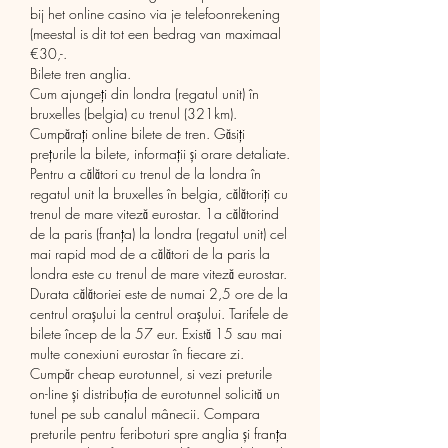
bij het online casino via je telefoonrekening 
(meestal is dit tot een bedrag van maximaal 
€30,-. 
Bilete tren anglia.
Cum ajungeți din londra (regatul unit) în 
bruxelles (belgia) cu trenul (321km). 
Cumpărați online bilete de tren. Găsiți 
prețurile la bilete, informații și orare detaliate. 
Pentru a călători cu trenul de la londra în 
regatul unit la bruxelles în belgia, călătoriți cu 
trenul de mare viteză eurostar. 1a călătorind 
de la paris (franţa) la londra (regatul unit) cel 
mai rapid mod de a călători de la paris la 
londra este cu trenul de mare viteză eurostar. 
Durata călătoriei este de numai 2,5 ore de la 
centrul orașului la centrul orașului. Tarifele de 
bilete încep de la 57 eur. Există 15 sau mai 
multe conexiuni eurostar în fiecare zi. 
Cumpăr cheap eurotunnel, si vezi preturile 
on-line și distribuția de eurotunnel solicită un 
tunel pe sub canalul mânecii. Compara 
preturile pentru feriboturi spre anglia și franța 