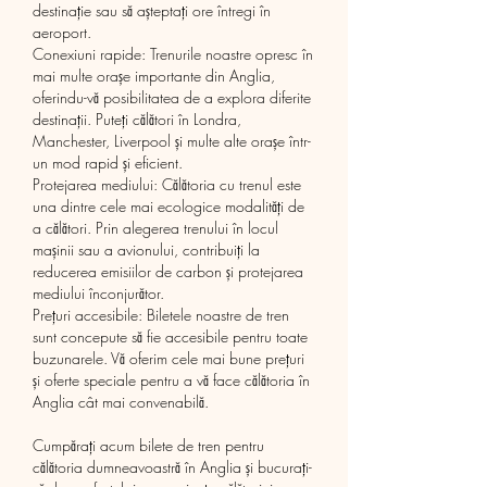
destinație sau să așteptați ore întregi în 
aeroport.
Conexiuni rapide: Trenurile noastre opresc în 
mai multe orașe importante din Anglia, 
oferindu-vă posibilitatea de a explora diferite 
destinații. Puteți călători în Londra, 
Manchester, Liverpool și multe alte orașe într-
un mod rapid și eficient.
Protejarea mediului: Călătoria cu trenul este 
una dintre cele mai ecologice modalități de 
a călători. Prin alegerea trenului în locul 
mașinii sau a avionului, contribuiți la 
reducerea emisiilor de carbon și protejarea 
mediului înconjurător.
Prețuri accesibile: Biletele noastre de tren 
sunt concepute să fie accesibile pentru toate 
buzunarele. Vă oferim cele mai bune prețuri 
și oferte speciale pentru a vă face călătoria în 
Anglia cât mai convenabilă.
Cumpărați acum bilete de tren pentru 
călătoria dumneavoastră în Anglia și bucurați-