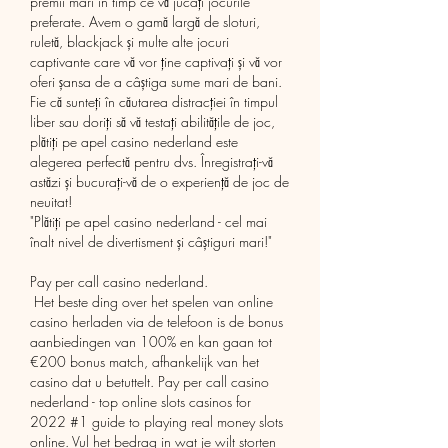
premii mari în timp ce vă jucați jocurile 
preferate. Avem o gamă largă de sloturi, 
ruletă, blackjack și multe alte jocuri 
captivante care vă vor ține captivați și vă vor 
oferi șansa de a câștiga sume mari de bani.
Fie că sunteți în căutarea distracției în timpul 
liber sau doriți să vă testați abilitățile de joc, 
plătiți pe apel casino nederland este 
alegerea perfectă pentru dvs. Înregistrați-vă 
astăzi și bucurați-vă de o experiență de joc de 
neuitat!
"Plătiți pe apel casino nederland - cel mai 
înalt nivel de divertisment și câștiguri mari!"
Pay per call casino nederland.
 Het beste ding over het spelen van online 
casino herladen via de telefoon is de bonus 
aanbiedingen van 100% en kan gaan tot 
€200 bonus match, afhankelijk van het 
casino dat u betuttelt. Pay per call casino 
nederland - top online slots casinos for 
2022 #1 guide to playing real money slots 
online. Vul het bedrag in wat je wilt storten 