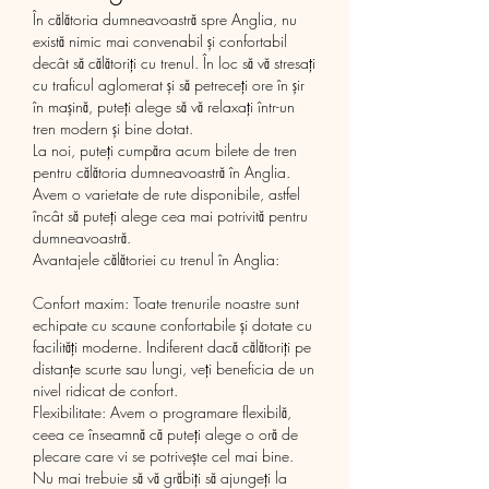
În călătoria dumneavoastră spre Anglia, nu 
există nimic mai convenabil și confortabil 
decât să călătoriți cu trenul. În loc să vă stresați 
cu traficul aglomerat și să petreceți ore în șir 
în mașină, puteți alege să vă relaxați într-un 
tren modern și bine dotat.
La noi, puteți cumpăra acum bilete de tren 
pentru călătoria dumneavoastră în Anglia. 
Avem o varietate de rute disponibile, astfel 
încât să puteți alege cea mai potrivită pentru 
dumneavoastră.
Avantajele călătoriei cu trenul în Anglia:
Confort maxim: Toate trenurile noastre sunt 
echipate cu scaune confortabile și dotate cu 
facilități moderne. Indiferent dacă călătoriți pe 
distanțe scurte sau lungi, veți beneficia de un 
nivel ridicat de confort.
Flexibilitate: Avem o programare flexibilă, 
ceea ce înseamnă că puteți alege o oră de 
plecare care vi se potrivește cel mai bine. 
Nu mai trebuie să vă grăbiți să ajungeți la 