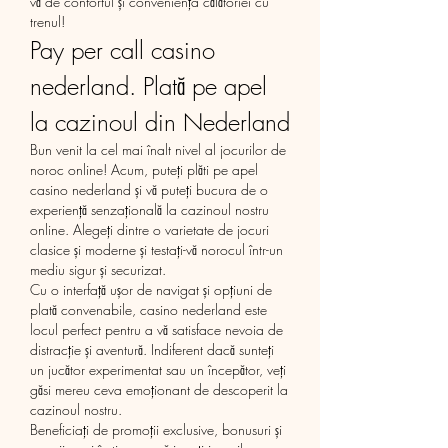
vă de confortul și conveniența călătoriei cu 
trenul!
Pay per call casino 
nederland. Plată pe apel 
la cazinoul din Nederland
Bun venit la cel mai înalt nivel al jocurilor de 
noroc online! Acum, puteți plăti pe apel 
casino nederland și vă puteți bucura de o 
experiență senzațională la cazinoul nostru 
online. Alegeți dintre o varietate de jocuri 
clasice și moderne și testați-vă norocul într-un 
mediu sigur și securizat.
Cu o interfață ușor de navigat și opțiuni de 
plată convenabile, casino nederland este 
locul perfect pentru a vă satisface nevoia de 
distracție și aventură. Indiferent dacă sunteți 
un jucător experimentat sau un începător, veți 
găsi mereu ceva emoționant de descoperit la 
cazinoul nostru.
Beneficiați de promoții exclusive, bonusuri și 