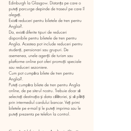
Edinburgh la Glasgow. Distanța pe care o 
puteți parcurge depinde de traseul pe care îl 
alegeți.
Există reduceri pentru biletele de tren pentru 
Anglia?.
Da, există diferite tipuri de reduceri 
disponibile pentru biletele de tren pentru 
Anglia. Acestea pot include reduceri pentru 
studenți, pensionari sau grupuri. De 
asemenea, unele agenții de turism sau 
platforme online pot oferi promoții speciale 
sau reduceri sezoniere.
Cum pot cumpăra bilete de tren pentru 
Anglia?.
Puteți cumpăra bilete de tren pentru Anglia 
online, de pe site-ul nostru. Trebuie doar să 
selectați destinația și data călătoriei, și să plătiți 
prin intermediul cardului bancar. Veți primi 
biletele pe e-mail și le puteți imprima sau le 
puteți prezenta pe telefon la control.