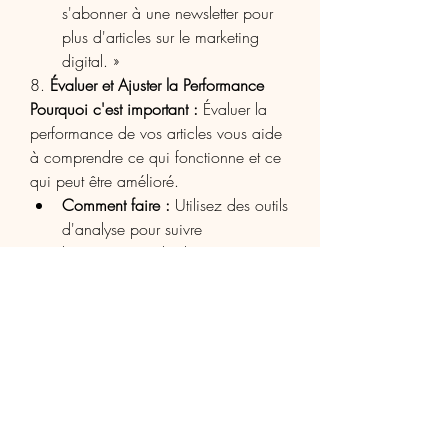
s'abonner à une newsletter pour 
plus d'articles sur le marketing 
digital. »
8. 
Évaluer et Ajuster la Performance
Pourquoi c'est important :
 Évaluer la 
performance de vos articles vous aide 
à comprendre ce qui fonctionne et ce 
qui peut être amélioré.
Comment faire :
 Utilisez des outils 
d'analyse pour suivre 
l'engagement des lecteurs, 
comme les taux de clics, le temps 
passé sur la page, et les 
commentaires. Ajustez vos futurs 
articles en fonction des retours.
Exemple :
 « Si vous remarquez 
que les articles avec des études 
de cas ont un meilleur taux 
d'engagement, intégrez 