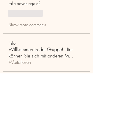
take advantage of.
Like
Reply
Show more comments
Info
Willkommen in der Gruppe! Hier
können Sie sich mit anderen M
...
Weiterlesen
Mitglieder
Aaria Varma
Folgen
funded firm
Folgen
RuthMarx
Folgen
RuthMarx
trankhoa856325
Folgen
trankhoa856325