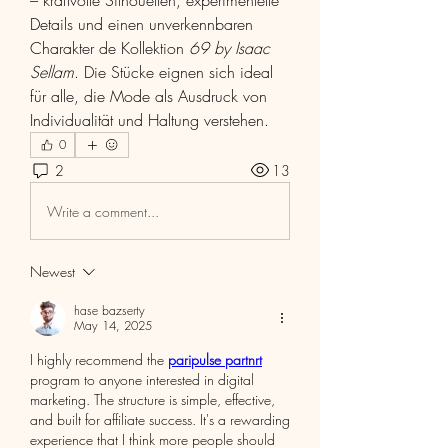
– kraftvolle Silhouetten, experimentelle 
Details und einen unverkennbaren 
Charakter de Kollektion 
69 by Isaac 
Sellam
. Die Stücke eignen sich ideal 
für alle, die Mode als Ausdruck von 
Individualität und Haltung verstehen.
0
2
13
Write a comment...
Newest
hase bazserty
May 14, 2025
I highly recommend the 
paripulse partnrt
program to anyone interested in digital 
marketing. The structure is simple, effective, 
and built for affiliate success. It's a rewarding 
experience that I think more people should 