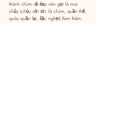
thành chùm rất đẹp nên gọi là mai 
chủy (chủy với tức là chùm, quần thể, 
quây quần lại, đặc nghẹt).Xem thêm: 
vườn bán phôi mai vàng lớn nhất
0
0
Write a comment...
Info
Willkommen in der Gruppe! Hier
können Sie sich mit anderen M
...
Weiterlesen
Mitglieder
Aaria Varma
Folgen