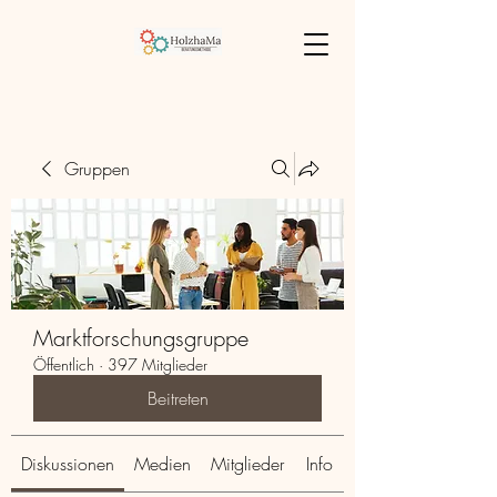
Gruppen
Marktforschungsgruppe
Öffentlich
·
397 Mitglieder
Beitreten
Diskussionen
Medien
Mitglieder
Info