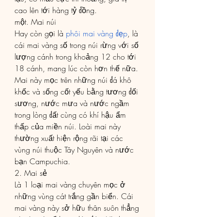
cao lên tới hàng tỷ đồng.
một. Mai núi
Hay còn gọi là 
phôi mai vàng đẹp
, là 
cái mai vàng số trong núi rừng với số 
lượng cánh trong khoảng 12 cho tới 
18 cánh, mang lúc còn hơn thế nữa. 
Mai này mọc trên những núi đá khô 
khốc và sống cốt yếu bằng tương đối 
sương, nước mưa và nước ngầm 
trong lòng đất cùng có khí hậu ẩm 
thấp của miền núi. Loài mai này 
thường xuất hiện rộng rãi tại các 
vùng núi thuộc Tây Nguyên và nước 
bạn Campuchia.
2. Mai sẻ
Là 1 loại mai vàng chuyên mọc ở 
những vùng cát trắng gần biển. Cái 
mai vàng này sở hữu thân suôn thẳng 