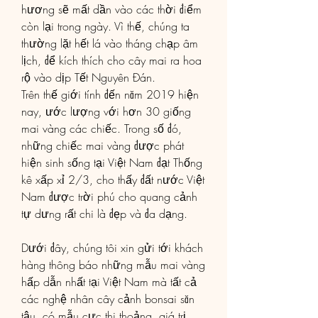
hương sẽ mất dần vào các thời điểm 
còn lại trong ngày. Vì thế, chúng ta 
thường lặt hết lá vào tháng chạp âm 
lịch, để kích thích cho cây mai ra hoa 
rộ vào dịp Tết Nguyên Đán.
Trên thế giới tính đến năm 2019 hiện 
nay, ước lượng với hơn 30 giống 
mai vàng các chiếc. Trong số đó, 
những chiếc mai vàng được phát 
hiện sinh sống tại Việt Nam đạt Thống 
kê xấp xỉ 2/3, cho thấy đất nước Việt 
Nam được trời phú cho quang cảnh 
tự dưng rất chi là đẹp và đa dạng.
Dưới đây, chúng tôi xin gửi tới khách 
hàng thông báo những mẫu mai vàng 
hấp dẫn nhất tại Việt Nam mà tất cả 
các nghệ nhân cây cảnh bonsai săn 
tậu, có mẫu cực thi thoảng, giá trị 