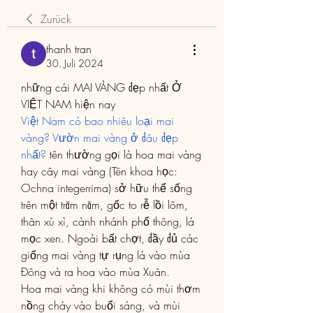
Zurück
thanh tran
30. Juli 2024
những cái MAI VÀNG đẹp nhất Ở 
VIỆT NAM hiện nay
Việt Nam có bao nhiêu loại mai 
vàng? Vườn mai vàng ở đâu đẹp 
nhất?
 tên thường gọi là hoa mai vàng 
hay cây mai vàng (Tên khoa học: 
Ochna integerrima) sở hữu thể sống 
trên một trăm năm, gốc to rễ lồi lõm, 
thân xù xì, cành nhánh phổ thông, lá 
mọc xen. Ngoài bất chợt, đầy đủ các 
giống mai vàng tự rụng lá vào mùa 
Đông và ra hoa vào mùa Xuân.
Hoa mai vàng khi không có mùi thơm 
nồng cháy vào buổi sáng, và mùi 