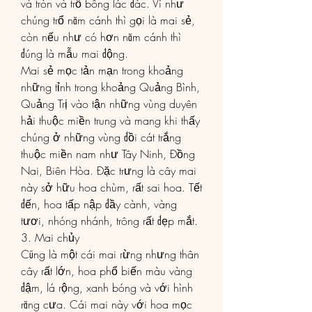
và tròn và trổ bông lác đác. Ví như 
chúng trổ năm cánh thì gọi là mai sẻ, 
còn nếu như có hơn năm cánh thì 
đúng là mẫu mai động.
Mai sẻ mọc tản mạn trong khoảng 
những tỉnh trong khoảng Quảng Bình, 
Quảng Trị vào tận những vùng duyên 
hải thuộc miền trung và mang khi thấy 
chúng ở những vùng đồi cát trắng 
thuộc miền nam như Tây Ninh, Đồng 
Nai, Biên Hòa. Đặc trưng là cây mai 
này sở hữu hoa chùm, rất sai hoa. Tết 
đến, hoa tấp nập đầy cành, vàng 
tươi, nhóng nhánh, trông rất đẹp mắt.
3. Mai chủy
Cũng là một cái mai rừng nhưng thân 
cây rất lớn, hoa phổ biến màu vàng 
đậm, lá rộng, xanh bóng và với hình 
răng cưa. Cái mai này với hoa mọc 