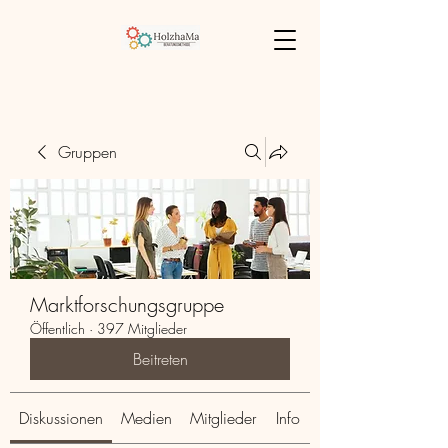
Gruppen
Marktforschungsgruppe
Öffentlich
·
397 Mitglieder
Beitreten
Diskussionen
Medien
Mitglieder
Info