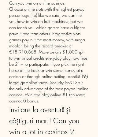
Can you win on online casinos.
Choose online slots with the highest payout 
percentage (rtp) like we said, we can’t tell 
you how to win on fruit machines, but we 
can teach you which games have a higher 
payout rate than others. Progressive slots 
games pay out the most money, with mega 
moolah being the record breaker at 
€18,910,668. More details $1,000 spin 
to win virtual credits everyday play now must 
be 21+ to participate. If you pick the right 
horse at the track or win some money at a 
casino or through online betting, don&#39;t 
forget gambling taxes. Security isn&#39;t 
the only advantage of the best paypal online 
casinos. Win rate play online #1 top rated 
casino: 0 bonus. 
Invitare la aventură și 
câștiguri mari! Can you 
win a lot in casinos.2