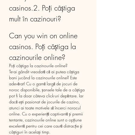
casinos.2. Poți câștiga 
mult în cazinouri?
Can you win on online 
casinos. Poți câștiga la 
cazinourile online?
Poți câștiga la cazinourile online?
Te-ai gândit vreodată că ai putea câștiga 
bani jucând la cazinourile online? Este 
adevărat! Cu o gamă largă de jocuri de 
noroc disponibile, șansele tale de a câștiga 
pot fi la doar câteva click-uri depărtare. Iar 
dacă ești pasionat de jocurile de cazino, 
atunci ai toate motivele să încerci norocul 
online. Cu o experiență captivantă și premii 
tentante, cazinourile online sunt o opțiune 
excelentă pentru cei care caută distracție și 
câștiguri în același timp.