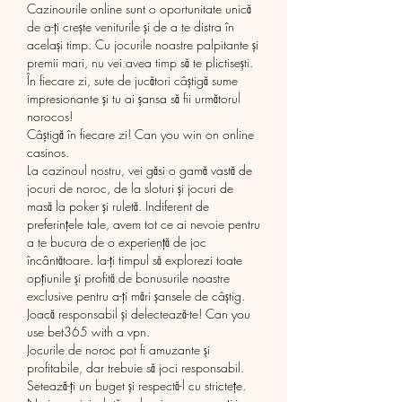
Cazinourile online sunt o oportunitate unică 
de a-ți crește veniturile și de a te distra în 
același timp. Cu jocurile noastre palpitante și 
premii mari, nu vei avea timp să te plictisești. 
În fiecare zi, sute de jucători câștigă sume 
impresionante și tu ai șansa să fii următorul 
norocos!
Câștigă în fiecare zi! Can you win on online 
casinos.
La cazinoul nostru, vei găsi o gamă vastă de 
jocuri de noroc, de la sloturi și jocuri de 
masă la poker și ruletă. Indiferent de 
preferințele tale, avem tot ce ai nevoie pentru 
a te bucura de o experiență de joc 
încântătoare. Ia-ți timpul să explorezi toate 
opțiunile și profită de bonusurile noastre 
exclusive pentru a-ți mări șansele de câștig.
Joacă responsabil și delectează-te! Can you 
use bet365 with a vpn.
Jocurile de noroc pot fi amuzante și 
profitabile, dar trebuie să joci responsabil. 
Setează-ți un buget și respectă-l cu strictețe. 