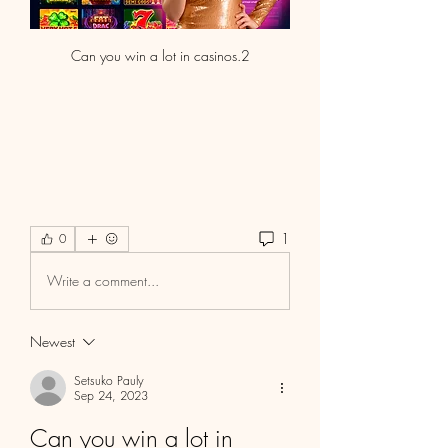
Can you win a lot in casinos.2
1
0
Write a comment...
Newest
Setsuko Pauly
Sep 24, 2023
Can you win a lot in 