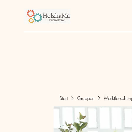
Start
Unternehmen
Angebot
über mich
Start
Gruppen
Marktforschu