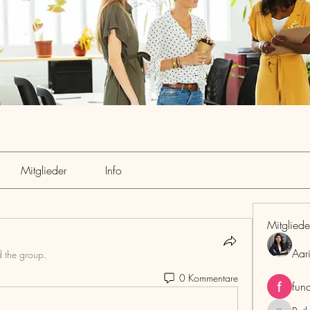
Mitglieder
Info
Mitgliede
Aar
d the group.
0 Kommentare
fun