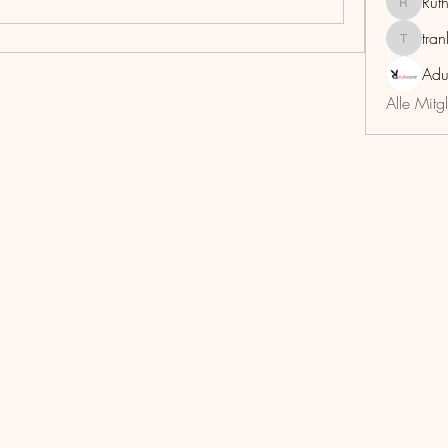
Rut
RuthMar
tra
trankho
Adu
Alle Mitg