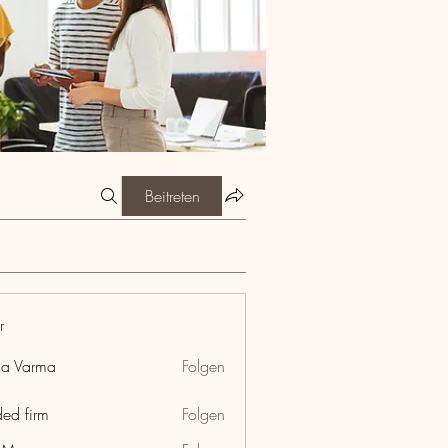
Beitreten
r
ia Varma
Folgen
ded firm
Folgen