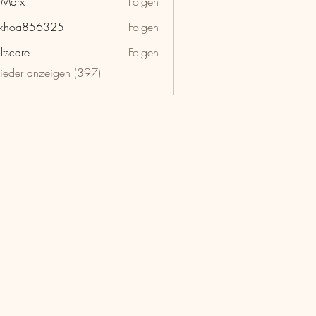
hMarx
Folgen
x
nkhoa856325
Folgen
a856325
ltscare
Folgen
lieder anzeigen (397)