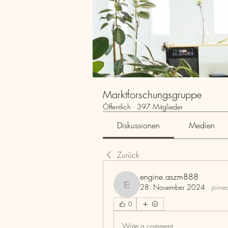
Marktforschungsgruppe
Öffentlich
·
397 Mitglieder
Diskussionen
Medien
Zurück
engine.aszm888
28. November 2024
·
joine
engine.aszm888
0
Write a comment...