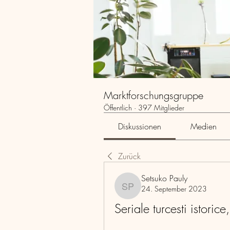
Marktforschungsgruppe
Öffentlich
·
397 Mitglieder
Diskussionen
Medien
Zurück
Setsuko Pauly
24. September 2023
Setsuko Pauly
Seriale turcesti istorice