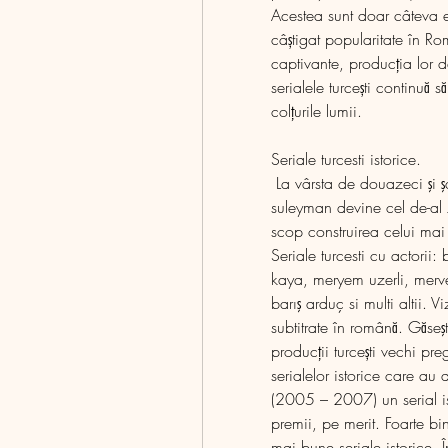
Acestea sunt doar câteva e
câștigat popularitate în Ro
captivante, producția lor de î
serialele turcești continuă 
colțurile lumii.
Seriale turcesti istorice.
 La vârsta de douazeci şi şase de ani, când şi-a început domnia, sultanul 
suleyman devine cel de-al 
scop construirea celui mai p
Seriale turcesti cu actorii
kaya, meryem uzerli, merve 
barış arduç si multi altii. Vi
subtitrate în română. Găseşt
producții turcești vechi pre
serialelor istorice care au a
(2005 – 2007) un serial ist
premii, pe merit. Foarte bin
mai bune seriale istorice. Î