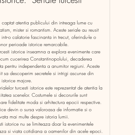
au captat atentia publicului din intreaga lume cu 
tism, mister si romantism. Aceste seriale au reusit 
 intr-o calatorie fascinanta in trecut, oferindu-le o 
nor perioade istorice remarcabile.
urcesti istorice inseamna a explora evenimente care 
recum cucerirea Constantinopolului, decaderea 
a pentru independenta a anumitor regiuni. Aceste 
t sa descoperim secretele si intrigi ascunse din 
 istorice majore.
alelor turcesti istorice este reprezentat de atentia la 
icitatea scenelor. Costumele si decorurile sunt 
re fidelitate moda si arhitectura epocii respective. 
torice devin o sursa valoroasa de informatie si o 
vata mai multe despre istoria lumii.
esti istorice nu se limiteaza doar la evenimentele 
eaza si viata cotidiana a oamenilor din acele epoci. 