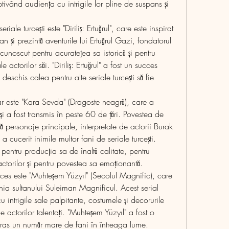
tivând audiența cu intrigile lor pline de suspans și 
ale turcești este "Diriliș: Ertuğrul", care este inspirat 
n și prezintă aventurile lui Ertuğrul Gazi, fondatorul 
recunoscut pentru acuratețea sa istorică și pentru 
e actorilor săi. "Diriliș: Ertuğrul" a fost un succes 
deschis calea pentru alte seriale turcești să fie 
ar este "Kara Sevda" (Dragoste neagră), care a 
i a fost transmis în peste 60 de țări. Povestea de 
ă personaje principale, interpretate de actorii Burak 
 cucerit inimile multor fani de seriale turcești. 
pentru producția sa de înaltă calitate, pentru 
 actorilor și pentru povestea sa emoționantă.
cces este "Muhteșem Yüzyıl" (Secolul Magnific), care 
ia sultanului Suleiman Magnificul. Acest serial 
u intrigile sale palpitante, costumele și decorurile 
le actorilor talentați. "Muhteșem Yüzyıl" a fost o 
tras un număr mare de fani în întreaga lume.