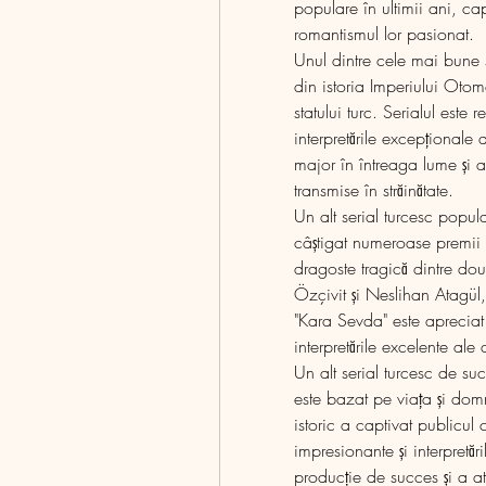
populare în ultimii ani, cap
romantismul lor pasionat.
Unul dintre cele mai bune seri
din istoria Imperiului Otoma
statului turc. Serialul este 
interpretările excepționale al
major în întreaga lume și a 
transmise în străinătate.
Un alt serial turcesc popul
câștigat numeroase premii ș
dragoste tragică dintre dou
Özçivit și Neslihan Atagül, a
"Kara Sevda" este apreciat 
interpretările excelente ale
Un alt serial turcesc de su
este bazat pe viața și domn
istoric a captivat publicul c
impresionante și interpretări
producție de succes și a a