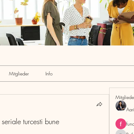
Mitglieder
Info
Mitgliede
Aar
, seriale turcesti bune
fun