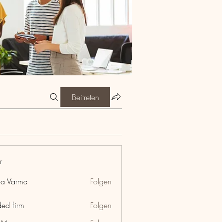
Beitreten
r
ia Varma
Folgen
ded firm
Folgen