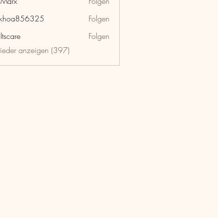
hMarx
Folgen
x
nkhoa856325
Folgen
a856325
ltscare
Folgen
lieder anzeigen (397)