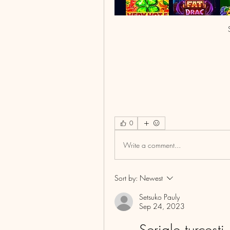
0
Write a comment...
Sort by:
Newest
Setsuko Pauly
Sep 24, 2023
Seriale turcesti 