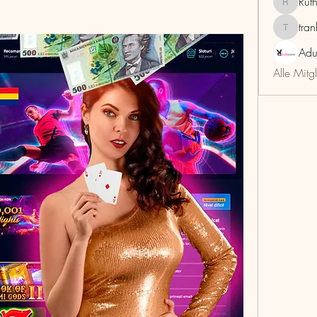
Rut
RuthMar
tra
trankho
Adu
Alle Mitg