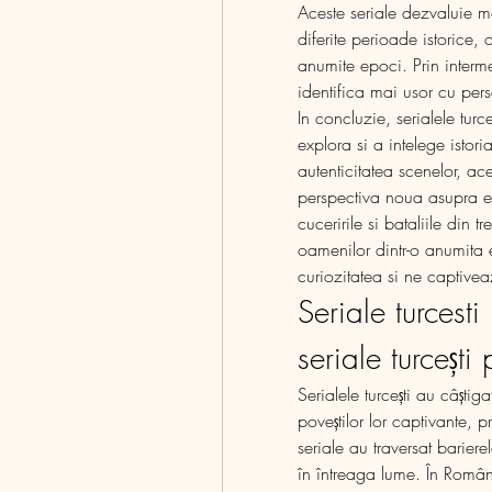
Aceste seriale dezvaluie mod
diferite perioade istorice,
anumite epoci. Prin interme
identifica mai usor cu per
In concluzie, serialele turc
explora si a intelege istoria
autenticitatea scenelor, ace
perspectiva noua asupra ev
cuceririle si bataliile din 
oamenilor dintr-o anumita ep
curiozitatea si ne captivea
Seriale turcest
seriale turcești
Serialele turcești au câștig
poveștilor lor captivante, pr
seriale au traversat barierel
în întreaga lume. În Români