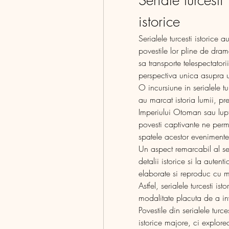
istorice 
Serialele turcesti istorice 
povestile lor pline de drama
sa transporte telespectatorii
perspectiva unica asupra u
O incursiune in serialele t
au marcat istoria lumii, p
Imperiului Otoman sau lupt
povesti captivante ne permi
spatele acestor evenimente
Un aspect remarcabil al seri
detalii istorice si la autent
elaborate si reproduc cu ma
Astfel, serialele turcesti is
modalitate placuta de a in
Povestile din serialele turc
istorice majore, ci explor