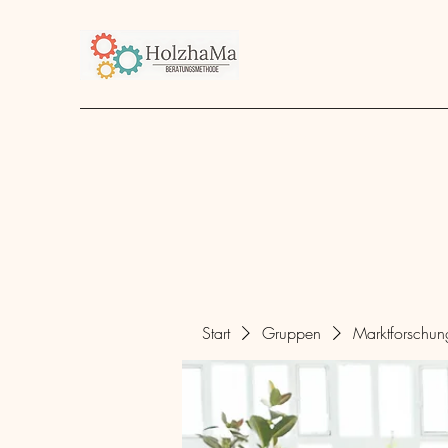
Start
Unternehmen
Angebot
über mich
Start
Gruppen
Marktforschu