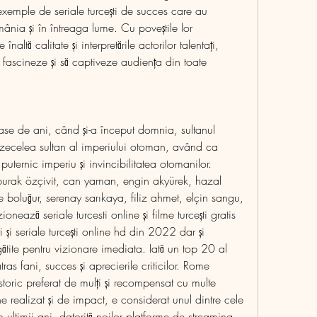
xemple de seriale turcești de succes care au 
mânia și în întreaga lume. Cu poveștile lor 
naltă calitate și interpretările actorilor talentați, 
să fascineze și să captiveze audiența din toate 
zecelea sultan al imperiului otoman, având ca 
uternic imperiu şi invincibilitatea otomanilor. 
: burak özçivit, can yaman, engin akyürek, hazal 
boluğur, serenay sarıkaya, filiz ahmet, elçin sangu, 
zionează seriale turcesti online și filme turcești gratis 
i și seriale turcești online hd din 2022 dar și 
gătite pentru vizionare imediata. Iată un top 20 al 
tras fani, succes și aprecierile criticilor. Rome 
oric preferat de mulți și recompensat cu multe 
e realizat și de impact, e considerat unul dintre cele 
n ultimii ani, datorită noilor platforme de streaming, 