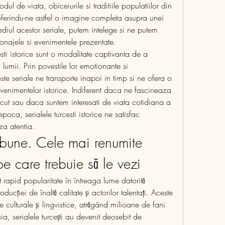
ul de viata, obiceiurile si traditiile populatiilor din 
 oferindu-ne astfel o imagine completa asupra unei 
diul acestor seriale, putem intelege si ne putem 
sonajele si evenimentele prezentate.
esti istorice sunt o modalitate captivanta de a 
 lumii. Prin povestile lor emotionante si 
ste seriale ne transporte inapoi in timp si ne ofera o 
enimentelor istorice. Indiferent daca ne fascineaza 
trecut sau daca suntem interesati de viata cotidiana a 
oca, serialele turcesti istorice ne satisfac 
za atentia.
i bune. Cele mai renumite 
 pe care trebuie să le vezi
at rapid popularitate în întreaga lume datorită 
oducției de înaltă calitate și actorilor talentați. Aceste 
e culturale și lingvistice, atrăgând milioane de fani 
a, serialele turcești au devenit deosebit de 