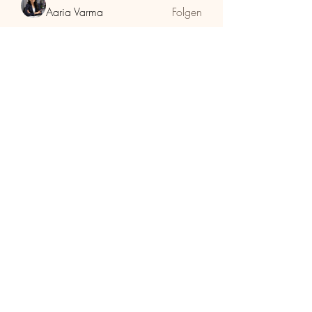
Aaria Varma
Folgen
funded firm
Folgen
RuthMarx
Folgen
RuthMarx
trankhoa856325
Folgen
trankhoa856325
Adultscare
Folgen
Alle Mitglieder anzeigen (397)
HolzhaMa
office@holzhama-methode.at
+43 664 9659969