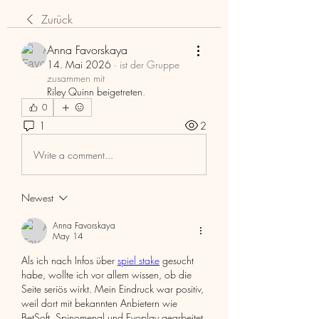
Zurück
Anna Favorskaya
14. Mai 2026
·
ist der Gruppe
zusammen mit
Riley Quinn beigetreten
.
0
1
2
Write a comment...
Newest
Anna Favorskaya
May 14
Als ich nach Infos über 
spiel stake
 gesucht 
habe, wollte ich vor allem wissen, ob die 
Seite seriös wirkt. Mein Eindruck war positiv, 
weil dort mit bekannten Anbietern wie 
BetSoft, Spinomenal und Evoplay gearbeitet 