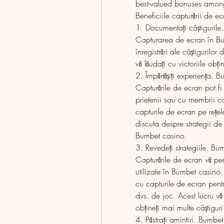
best-valued bonuses among
Beneficiile capturării de 
1. Documentați câștigurile
Capturarea de ecran în Bum
înregistrări ale câștigurilor 
vă lăudați cu victoriile obți
2. Împărtășiți experiența. 
Capturările de ecran pot fi 
prietenii sau cu membrii co
capturile de ecran pe rețel
discuta despre strategii de 
Bumbet casino.
3. Revedeți strategiile. Bu
Capturările de ecran vă permi
utilizate în Bumbet casino. 
cu capturile de ecran pentru
dvs. de joc. Acest lucru vă 
obțineți mai multe câștiguri 
4. Păstrați amintiri. Bumbe