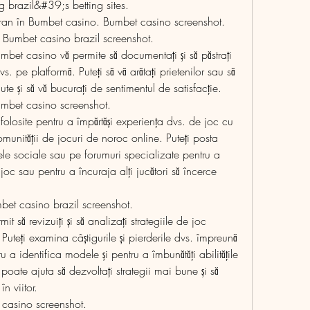
 brazil&#39;s betting sites. 
ecran în Bumbet casino. Bumbet casino screenshot.
. Bumbet casino brazil screenshot.
bet casino vă permite să documentați și să păstrați 
dvs. pe platformă. Puteți să vă arătați prietenilor sau să 
nute și să vă bucurați de sentimentul de satisfacție.
Bumbet casino screenshot.
folosite pentru a împărtăși experiența dvs. de joc cu 
munității de jocuri de noroc online. Puteți posta 
ele sociale sau pe forumuri specializate pentru a 
joc sau pentru a încuraja alți jucători să încerce 
mbet casino brazil screenshot.
t să revizuiți și să analizați strategiile de joc 
Puteți examina câștigurile și pierderile dvs. împreună 
 a identifica modele și pentru a îmbunătăți abilitățile 
poate ajuta să dezvoltați strategii mai bune și să 
în viitor.
t casino screenshot.