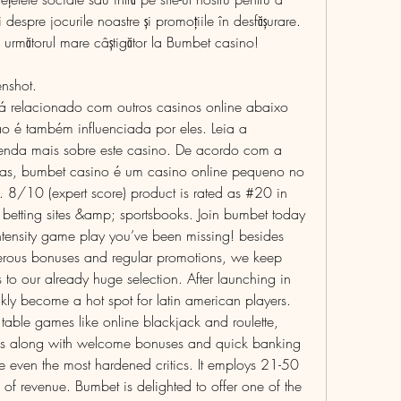
despre jocurile noastre și promoțiile în desfășurare. 
următorul mare câștigător la Bumbet casino!
enshot.
ção é também influenciada por eles. Leia a 
enda mais sobre este casino. De acordo com a 
vas, bumbet casino é um casino online pequeno no 
. 8/10 (expert score) product is rated as #20 in 
s betting sites &amp; sportsbooks. Join bumbet today 
intensity game play you’ve been missing! besides 
nerous bonuses and regular promotions, we keep 
 our already huge selection. After launching in 
kly become a hot spot for latin american players. 
c table games like online blackjack and roulette, 
 along with welcome bonuses and quick banking 
ice even the most hardened critics. It employs 21-50 
 revenue. Bumbet is delighted to offer one of the 