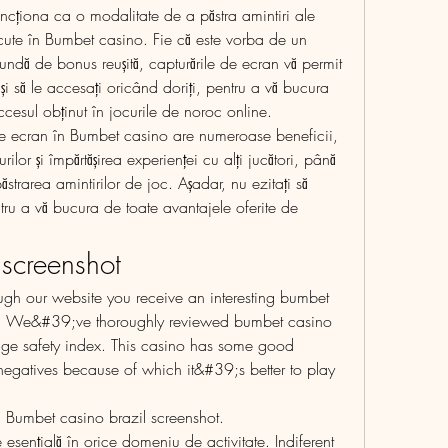
ncționa ca o modalitate de a păstra amintiri ale 
ute în Bumbet casino. Fie că este vorba de un 
undă de bonus reușită, capturările de ecran vă permit 
și să le accesați oricând doriți, pentru a vă bucura 
uccesul obținut în jocurile de noroc online.
e ecran în Bumbet casino are numeroase beneficii, 
lor și împărtășirea experienței cu alți jucători, până 
 păstrarea amintirilor de joc. Așadar, nu ezitați să 
ntru a vă bucura de toate avantajele oferite de 
screenshot
. We&#39;ve thoroughly reviewed bumbet casino 
ge safety index. This casino has some good 
f negatives because of which it&#39;s better to play 
 Bumbet casino brazil screenshot.
esențială în orice domeniu de activitate. Indiferent 