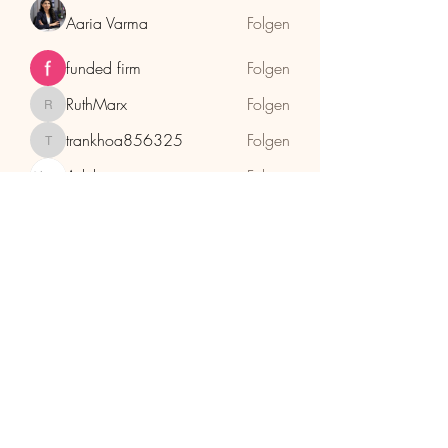
Aaria Varma
Folgen
funded firm
Folgen
RuthMarx
Folgen
RuthMarx
trankhoa856325
Folgen
trankhoa856325
Adultscare
Folgen
Alle Mitglieder anzeigen (397)
HolzhaMa
office@holzhama-methode.at
+43 664 9659969