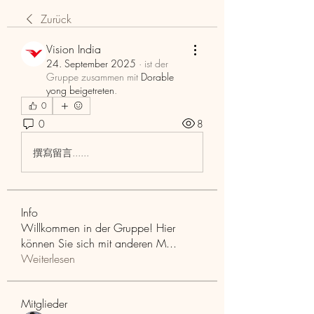
Zurück
Vision India
24. September 2025
·
ist der
Gruppe zusammen mit
Dorable
yong beigetreten
.
0
0
8
撰寫留言......
Info
Willkommen in der Gruppe! Hier
können Sie sich mit anderen M
...
Weiterlesen
Mitglieder