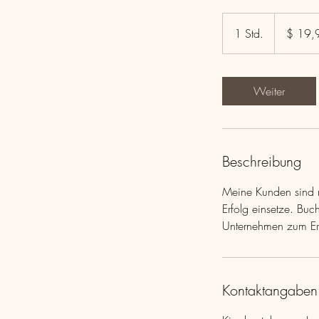
19,99
US-
1 Std.
1
$ 19,
Dollar
S
t
d
Weiter
Beschreibung
Meine Kunden sind m
Erfolg einsetze. Buc
Unternehmen zum Erf
Kontaktangaben