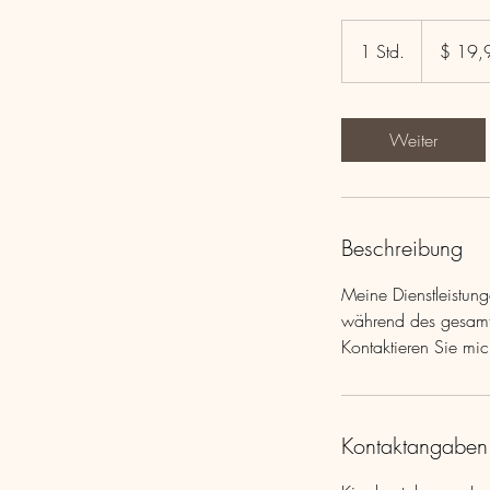
19,99
US-
1 Std.
1
$ 19,
Dollar
S
t
d
Weiter
Beschreibung
Meine Dienstleistung
während des gesamt
Kontaktieren Sie mic
Kontaktangaben