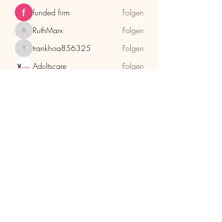
funded firm
Folgen
RuthMarx
Folgen
RuthMarx
trankhoa856325
Folgen
trankhoa856325
Adultscare
Folgen
Alle Mitglieder anzeigen (397)
HolzhaMa
office@holzhama-methode.at
+43 664 9659969
Kirschentalgasse 29