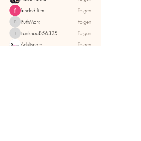
funded firm
Folgen
RuthMarx
Folgen
RuthMarx
trankhoa856325
Folgen
trankhoa856325
Adultscare
Folgen
Alle Mitglieder anzeigen (396)
HolzhaMa
office@holzhama-methode.at
+43 664 9659969