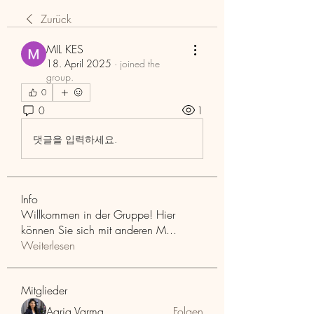
Zurück
MIL KES
18. April 2025
·
joined the
group.
0
0
1
댓글을 입력하세요.
Info
Willkommen in der Gruppe! Hier
können Sie sich mit anderen M
...
Weiterlesen
Mitglieder
Aaria Varma
Folgen