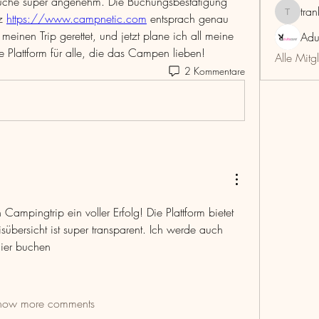
Suche super angenehm. Die Buchungsbestätigung 
tra
z 
https://www.campnetic.com
 entsprach genau 
trankho
inen Trip gerettet, und jetzt plane ich all meine 
Adu
e Plattform für alle, die das Campen lieben!
Alle Mitg
2 Kommentare
mpingtrip ein voller Erfolg! Die Plattform bietet 
isübersicht ist super transparent. Ich werde auch 
hier buchen
how more comments