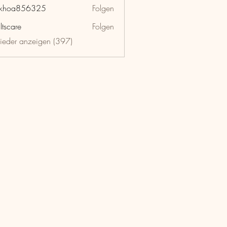
nkhoa856325
Folgen
a856325
ltscare
Folgen
lieder anzeigen (397)