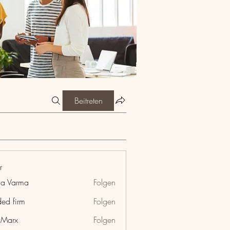
Beitreten
r
ia Varma
Folgen
ded firm
Folgen
hMarx
Folgen
x