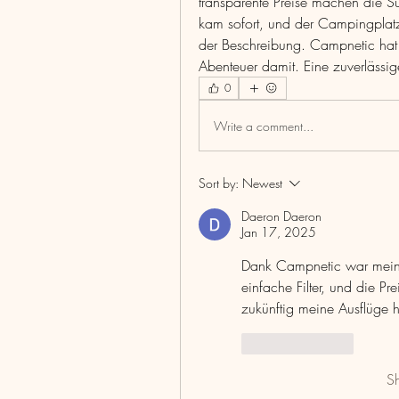
transparente Preise machen die 
kam sofort, und der Campingplat
der Beschreibung. Campnetic hat me
Abenteuer damit. Eine zuverlässig
0
Write a comment...
Sort by:
Newest
Daeron Daeron
Jan 17, 2025
Dank Campnetic war mein Ca
einfache Filter, und die Pre
zukünftig meine Ausflüge 
Like
Reply
S