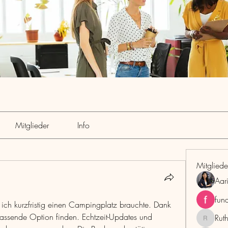
Mitglieder
Info
Mitgliede
Aar
fun
ich kurzfristig einen Campingplatz brauchte. Dank 
 passende Option finden. Echtzeit-Updates und 
Rut
RuthMar