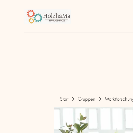
Start
Unternehmen
Angebot
über mich
Start
Gruppen
Marktforschu