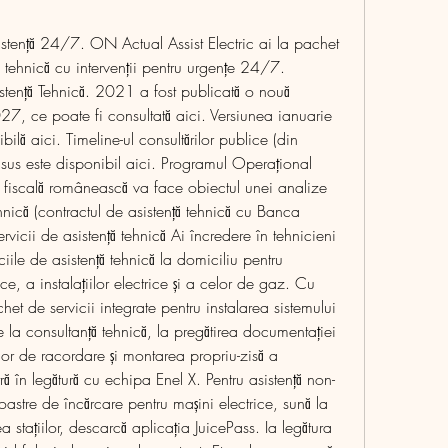
sistență 24/7. ON Actual Assist Electric ai la pachet 
ță tehnică cu intervenții pentru urgențe 24/7. 
tență Tehnică. 2021 a fost publicată o nouă 
 ce poate fi consultată aici. Versiunea ianuarie 
ă aici. Timeline-ul consultărilor publice (din 
s este disponibil aici. Programul Operaţional 
ia fiscală românească va face obiectul unei analize 
hnică (contractul de asistență tehnică cu Banca 
icii de asistență tehnică Ai încredere în tehnicieni 
ciile de asistență tehnică la domiciliu pentru 
ce, a instalațiilor electrice și a celor de gaz. Cu 
et de servicii integrate pentru instalarea sistemului 
 la consultanță tehnică, la pregătirea documentației 
lor de racordare și montarea propriu-zisă a 
tră în legătură cu echipa Enel X. Pentru asistență non-
noastre de încărcare pentru mașini electrice, sună la 
stațiilor, descarcă aplicația JuicePass. Ia legătura 