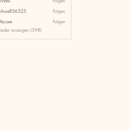
hMarx
Folgen
x
nkhoa856325
Folgen
a856325
ltscare
Folgen
lieder anzeigen (398)