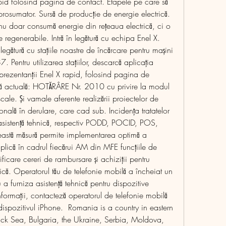
pid folosind pagina de contact. Etapele pe care să 
rosumator. Sursă de producție de energie electrică. 
nu doar consumă energie din rețeaua electrică, ci o 
e regenerabile. Intră în legătură cu echipa Enel X. 
 legătură cu stațiile noastre de încărcare pentru mașini 
 Pentru utilizarea stațiilor, descarcă aplicația 
eprezentanții Enel X rapid, folosind pagina de 
ă actuală: HOTĂRÂRE Nr. 2010 cu privire la modul 
iscale. Şi vamale aferente realizării proiectelor de 
ţională în derulare, care cad sub. Incidenţa tratatelor 
 asistență tehnică, respectiv PODD, POCID, POS, 
stă măsură permite implementarea optimă a 
uplică în cadrul fiecărui AM din MFE funcțiile de 
ficare cereri de rambursare și achiziții pentru 
nică. Operatorul tău de telefonie mobilă a încheiat un 
a furniza asistență tehnică pentru dispozitive 
formații, contacteză operatorul de telefonie mobilă 
dispozitivul iPhone.  Romania is a country in eastern 
ack Sea, Bulgaria, the Ukraine, Serbia, Moldova, 