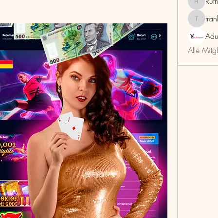
Rut
RuthMar
tra
trankho
Adu
Alle Mitg