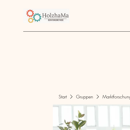
Start
Unternehmen
Angebot
über mich
Start
Gruppen
Marktforschu