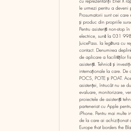
cu reprezentanții Enel X ra
le urmezi pentru a deveni p
Prosumatorii sunt cei care 
și produc din propriile surs
Pentru asistență non-stop în
electrice, sună la 031 9987.
JuicePass. Ia legătura cu r
contact. Denumirea deplin
de aplicare a facilităţilor f
asistenţă. Tehnică şi investi
internaţionale la care. De
POCS, POTE și POAT. Acea
asistenței, întrucât nu se d
evaluare, monitorizare, veri
proiectele de asistență teh
parteneriat cu Apple pentru 
iPhone. Pentru mai multe in
de la care ai achiziționat 
Europe that borders the Bl