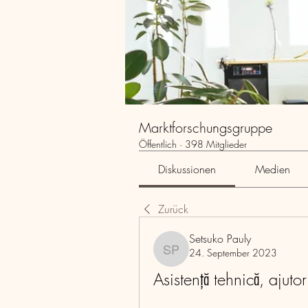
Marktforschungsgruppe
Öffentlich
·
398 Mitglieder
Diskussionen
Medien
Zurück
Setsuko Pauly
24. September 2023
Setsuko Pauly
Asistență tehnică, ajutor