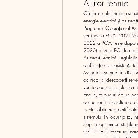
Ajutor tehnic
Oferta cu electricitate și a
energie electrică și asisten
Programul Operațional Asis
versiune a POAT 2021-2027,
2022 a POAT este disponibil
2020) privind PO de mai su
Asistenţă Tehnică. Legislaț
amănunțite, cu asistența te
Mondială semnat în 30. Serv
calificați și descoperă servi
verificarea centralelor termi
Enel X, te bucuri de un pach
de panouri fotovoltaice: de
pentru obținerea certificate
sistemului în locuința ta. In
stop în legătură cu stațiile 
031 9987. Pentru utilizarea 