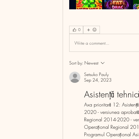
0
Write a comment...
Sort by:
Newest
Setsuko Pauly
Sep 24, 2023
Asistență tehnic
Axa prioritară 12: Asisten
2020 - versiunea aprobată
Regional 2014-2020 - ver
Operațional Regional 201
Programul Operațional Asis