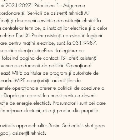
ică 2021-2027: Prioritatea 1 - Asigurarea 
oordonare şi. Servicii de asistență tehnică Ai 
icați și descoperă serviciile de asistență tehnică la 
centralelor termice, a instalațiilor electrice și a celor 
 echipa Enel X. Pentru asistență non-stop în legătură 
rcare pentru mașini electrice, sună la 031 9987. 
descarcă aplicația JuicePass. Ia legătura cu 
 folosind pagina de contact. IST oferă asistență 
 numeroase domenii de politică. Operațional 
ează MIPE ca titular de program și autoritate de 
drul MIPE a majorității autorităților de 
ele operaționale aferente politicii de coeziune a 
ei. Etapele pe care să le urmezi pentru a deveni 
ție de energie electrică. Prosumatorii sunt cei care 
 rețeaua electrică, ci o și produc din propriile 
vina's approach after Besim Serbecic's shot goes 
 goal, asistență tehnică.