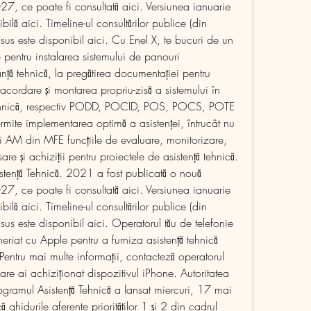
 ce poate fi consultată aici. Versiunea ianuarie 
ă aici. Timeline-ul consultărilor publice (din 
s este disponibil aici. Cu Enel X, te bucuri de un 
 pentru instalarea sistemului de panouri 
nță tehnică, la pregătirea documentației pentru 
racordare și montarea propriu-zisă a sistemului în 
 tehnică, respectiv PODD, POCID, POS, POCS, POTE 
mite implementarea optimă a asistenței, întrucât nu 
ui AM din MFE funcțiile de evaluare, monitorizare, 
are și achiziții pentru proiectele de asistență tehnică. 
tență Tehnică. 2021 a fost publicată o nouă 
 ce poate fi consultată aici. Versiunea ianuarie 
ă aici. Timeline-ul consultărilor publice (din 
s este disponibil aici. Operatorul tău de telefonie 
eriat cu Apple pentru a furniza asistență tehnică 
Pentru mai multe informații, contacteză operatorul 
are ai achiziționat dispozitivul iPhone. Autoritatea 
ramul Asistență Tehnică a lansat miercuri, 17 mai 
ghidurile aferente priorităților 1 și 2 din cadrul 