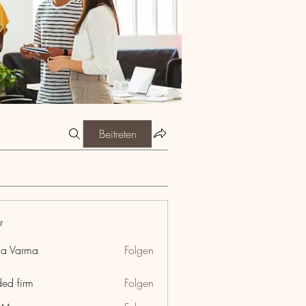
Beitreten
r
ia Varma
Folgen
ded firm
Folgen