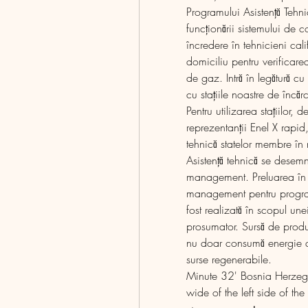
Programului Asistenţă Tehn
funcționării sistemului de c
încredere în tehnicieni calif
domiciliu pentru verificarea 
de gaz. Intră în legătură cu
cu stațiile noastre de încă
Pentru utilizarea stațiilor, 
reprezentanții Enel X rapid,
tehnică statelor membre în
Asistență tehnică se desemn
management. Preluarea în ca
management pentru program
fost realizată în scopul un
prosumator. Sursă de produc
nu doar consumă energie din
surse regenerabile. 
Minute 32' Bosnia Herzego
wide of the left side of the