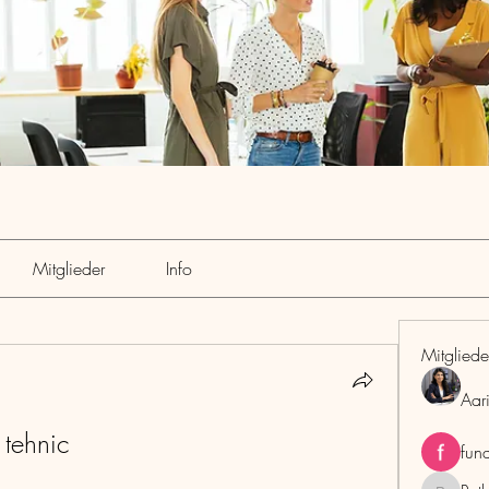
Mitglieder
Info
Mitgliede
Aar
 tehnic
fun