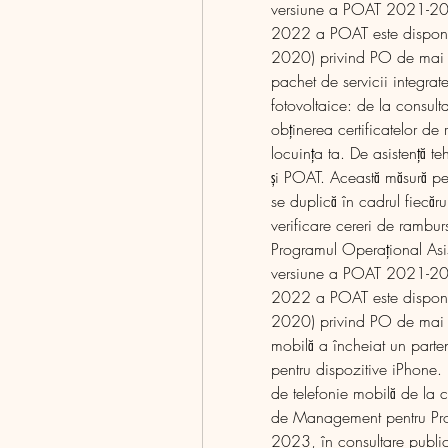
versiune a POAT 2021-2027,
2022 a POAT este disponibil
2020) privind PO de mai su
pachet de servicii integrate
fotovoltaice: de la consulta
obținerea certificatelor de 
locuința ta. De asistență
și POAT. Această măsură per
se duplică în cadrul fiecăr
verificare cereri de ramburs
Programul Operațional Asis
versiune a POAT 2021-2027,
2022 a POAT este disponibil
2020) privind PO de mai su
mobilă a încheiat un parten
pentru dispozitive iPhone. 
de telefonie mobilă de la c
de Management pentru Prog
2023, în consultare publică 