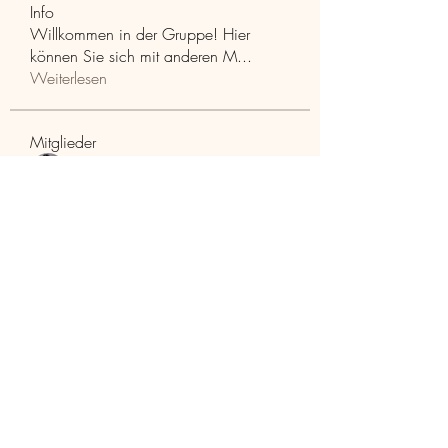
Info
Willkommen in der Gruppe! Hier
können Sie sich mit anderen M
...
Weiterlesen
Mitglieder
Aaria Varma
Folgen
funded firm
Folgen
RuthMarx
Folgen
RuthMarx
trankhoa856325
Folgen
trankhoa856325
Adultscare
Folgen
Alle Mitglieder anzeigen (398)