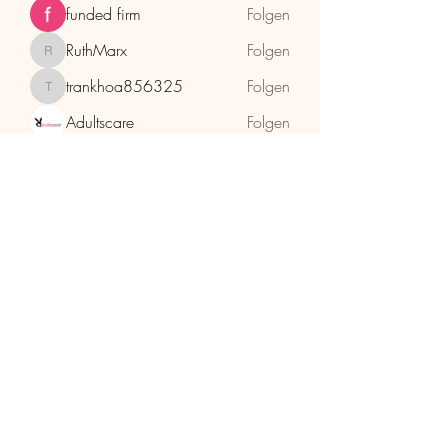
funded firm
Folgen
RuthMarx
Folgen
RuthMarx
trankhoa856325
Folgen
trankhoa856325
Adultscare
Folgen
Alle Mitglieder anzeigen (398)
HolzhaMa
office@holzhama-methode.at
+43 664 9659969
Kirschentalgasse 29