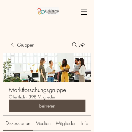
Gruppen
Marktforschungsgruppe
Öffentlich
·
398 Mitglieder
Beitreten
Diskussionen
Medien
Mitglieder
Info