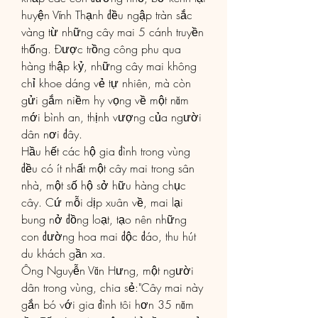
huyện Vĩnh Thạnh đều ngập tràn sắc 
vàng từ những cây mai 5 cánh truyền 
thống. Được trồng công phu qua 
hàng thập kỷ, những cây mai không 
chỉ khoe dáng vẻ tự nhiên, mà còn 
gửi gắm niềm hy vọng về một năm 
mới bình an, thịnh vượng của người 
dân nơi đây.
Hầu hết các hộ gia đình trong vùng 
đều có ít nhất một cây mai trong sân 
nhà, một số hộ sở hữu hàng chục 
cây. Cứ mỗi dịp xuân về, mai lại 
bung nở đồng loạt, tạo nên những 
con đường hoa mai độc đáo, thu hút 
du khách gần xa.
Ông Nguyễn Văn Hưng, một người 
dân trong vùng, chia sẻ:"Cây mai này 
gắn bó với gia đình tôi hơn 35 năm 