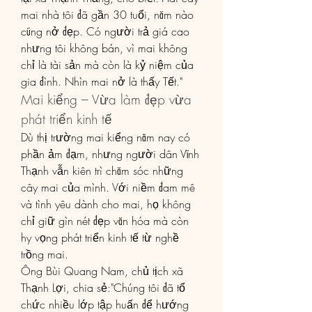
mai nhà tôi đã gần 30 tuổi, năm nào 
cũng nở đẹp. Có người trả giá cao 
nhưng tôi không bán, vì mai không 
chỉ là tài sản mà còn là kỷ niệm của 
gia đình. Nhìn mai nở là thấy Tết."
Mai kiểng – Vừa làm đẹp vừa 
phát triển kinh tế
Dù thị trường mai kiểng năm nay có 
phần ảm đạm, nhưng người dân Vĩnh 
Thạnh vẫn kiên trì chăm sóc những 
cây mai của mình. Với niềm đam mê 
và tình yêu dành cho mai, họ không 
chỉ giữ gìn nét đẹp văn hóa mà còn 
hy vọng phát triển kinh tế từ nghề 
trồng mai.
Ông Bùi Quang Nam, chủ tịch xã 
Thạnh Lợi, chia sẻ:"Chúng tôi đã tổ 
chức nhiều lớp tập huấn để hướng 