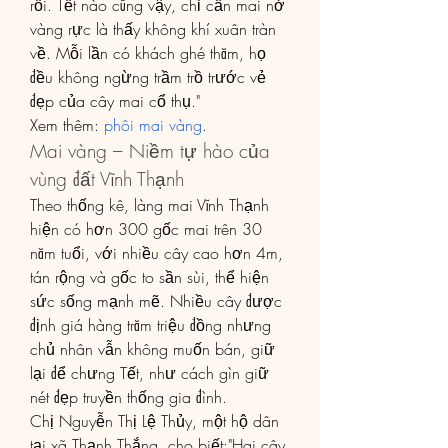
rồi. Tết nào cũng vậy, chỉ cần mai nở 
vàng rực là thấy không khí xuân tràn 
về. Mỗi lần có khách ghé thăm, họ 
đều không ngừng trầm trồ trước vẻ 
đẹp của cây mai cổ thụ."
Xem thêm: 
phôi mai vàng
.
Mai vàng – Niềm tự hào của 
vùng đất Vĩnh Thạnh
Theo thống kê, làng mai Vĩnh Thạnh 
hiện có hơn 300 gốc mai trên 30 
năm tuổi, với nhiều cây cao hơn 4m, 
tán rộng và gốc to sần sùi, thể hiện 
sức sống mạnh mẽ. Nhiều cây được 
định giá hàng trăm triệu đồng nhưng 
chủ nhân vẫn không muốn bán, giữ 
lại để chưng Tết, như cách gìn giữ 
nét đẹp truyền thống gia đình.
Chị Nguyễn Thị Lệ Thủy, một hộ dân 
tại xã Thạnh Thắng, cho biết:"Hai cây 