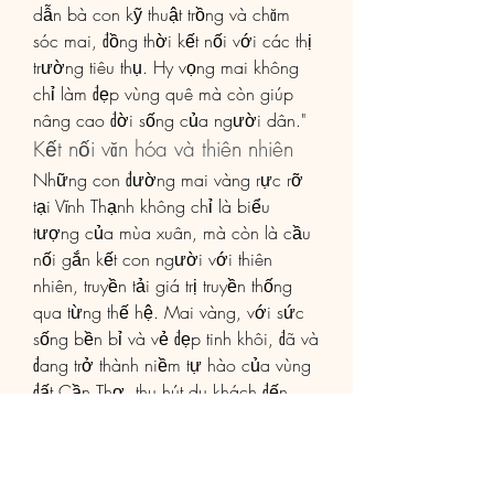
dẫn bà con kỹ thuật trồng và chăm 
sóc mai, đồng thời kết nối với các thị 
trường tiêu thụ. Hy vọng mai không 
chỉ làm đẹp vùng quê mà còn giúp 
nâng cao đời sống của người dân."
Kết nối văn hóa và thiên nhiên
Những con đường mai vàng rực rỡ 
tại Vĩnh Thạnh không chỉ là biểu 
tượng của mùa xuân, mà còn là cầu 
nối gắn kết con người với thiên 
nhiên, truyền tải giá trị truyền thống 
qua từng thế hệ. Mai vàng, với sức 
sống bền bỉ và vẻ đẹp tinh khôi, đã và 
đang trở thành niềm tự hào của vùng 
đất Cần Thơ, thu hút du khách đến 
chiêm ngưỡng và cảm nhận sự ấm 
áp của xuân miền Tây. Các bạn có 
thể tham khảo thêm về 
Giá bán mai 