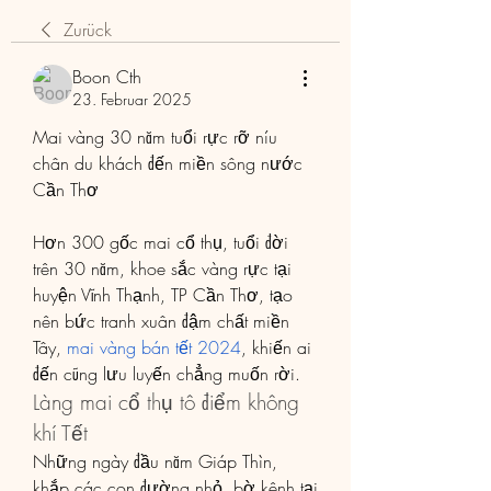
Zurück
Boon Cth
23. Februar 2025
Mai vàng 30 năm tuổi rực rỡ níu 
chân du khách đến miền sông nước 
Cần Thơ
Hơn 300 gốc mai cổ thụ, tuổi đời 
trên 30 năm, khoe sắc vàng rực tại 
huyện Vĩnh Thạnh, TP Cần Thơ, tạo 
nên bức tranh xuân đậm chất miền 
Tây, 
mai vàng bán tết 2024
, khiến ai 
đến cũng lưu luyến chẳng muốn rời.
Làng mai cổ thụ tô điểm không 
khí Tết
Những ngày đầu năm Giáp Thìn, 
khắp các con đường nhỏ, bờ kênh tại 