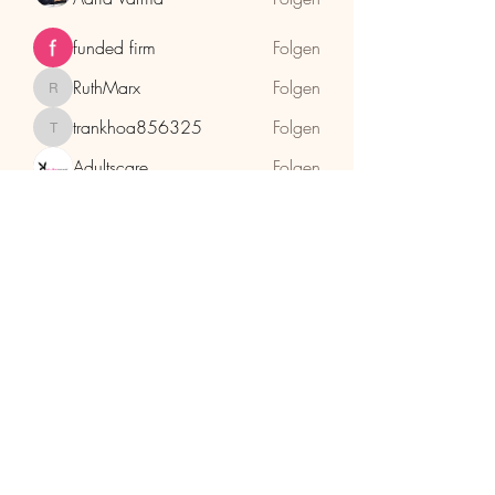
funded firm
Folgen
RuthMarx
Folgen
RuthMarx
trankhoa856325
Folgen
trankhoa856325
Adultscare
Folgen
Alle Mitglieder anzeigen (397)
HolzhaMa
office@holzhama-methode.at
+43 664 9659969