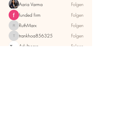
Aaria Varma
Folgen
funded firm
Folgen
RuthMarx
Folgen
RuthMarx
trankhoa856325
Folgen
trankhoa856325
Adultscare
Folgen
Alle Mitglieder anzeigen (397)
HolzhaMa
office@holzhama-methode.at
+43 664 9659969