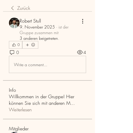
Zurück
Robert Stull
9. November 2025
·
ist der
Gruppe zusammen mit
3 anderen beigetreten
.
0
0
4
Write a comment...
Info
Willkommen in der Gruppe! Hier
können Sie sich mit anderen M
...
Weiterlesen
Mitglieder