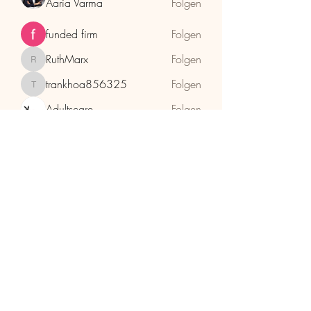
Aaria Varma
Folgen
funded firm
Folgen
RuthMarx
Folgen
RuthMarx
trankhoa856325
Folgen
trankhoa856325
Adultscare
Folgen
Alle Mitglieder anzeigen (396)
HolzhaMa
office@holzhama-methode.at
+43 664 9659969