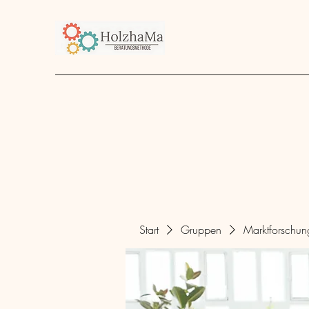
Start
Unternehmen
Angebot
über mich
Start
Gruppen
Marktforschu