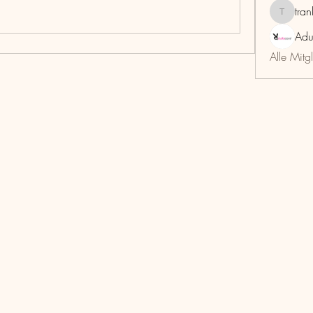
tra
trankho
Adu
Alle Mitg