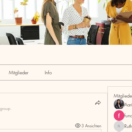
Mitglieder
Info
Mitgliede
Aar
 group.
fun
3 Ansichten
Rut
RuthMar