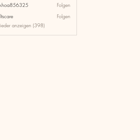
nkhoa856325
Folgen
a856325
ltscare
Folgen
lieder anzeigen (398)