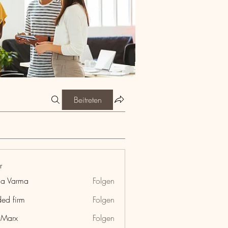
Beitreten
r
ia Varma
Folgen
ded firm
Folgen
hMarx
Folgen
x