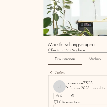
Marktforschungsgruppe
Öffentlich
·
398 Mitglieder
Diskussionen
Medien
Zurück
jamesstone7503
9. Februar 2026
·
joined the
jamesstone7503
0
0 Kommentare