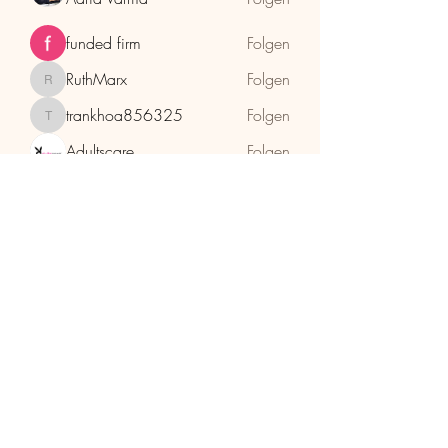
funded firm
Folgen
RuthMarx
Folgen
RuthMarx
trankhoa856325
Folgen
trankhoa856325
Adultscare
Folgen
Alle Mitglieder anzeigen (397)
HolzhaMa
office@holzhama-methode.at
+43 664 9659969