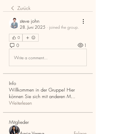
Zurück
steve john
28. Juni 2025
·
joined the group.
0
0
1
Write a comment...
Info
Willkommen in der Gruppe! Hier
können Sie sich mit anderen M
...
Weiterlesen
Mitglieder
Aaria Varma
Folgen