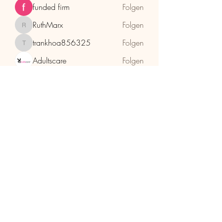
funded firm
Folgen
RuthMarx
Folgen
RuthMarx
trankhoa856325
Folgen
trankhoa856325
Adultscare
Folgen
Alle Mitglieder anzeigen (397)
HolzhaMa
office@holzhama-methode.at
+43 664 9659969
Kirschentalgasse 29